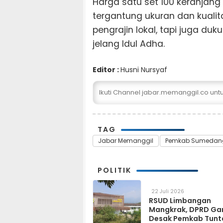
Harga satu set 100 keranjang
tergantung ukuran dan kualita
pengrajin lokal, tapi juga duk
jelang Idul Adha.
Editor :
Husni Nursyaf
Ikuti Channel jabar.memanggil.co un
TAG
Jabar Memanggil
Pemkab Sumedan
POLITIK
22 Juli 2026
RSUD Limbangan
Mangkrak, DPRD Ga
Desak Pemkab Tunt