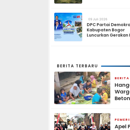
dan Operasikan pa
2027
09 Juli 2026
DPC Partai Demokr
Kabupaten Bogor
Luncurkan Gerakan 
Biru Indonesia Asri
Sambut HUT ke-25 P
Demokrat
BERITA TERBARU
BERITA
Hang
Warga
Beton
PEMER
Apel 