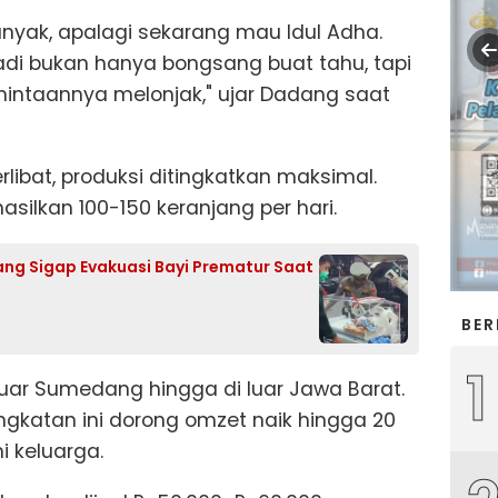
anyak, apalagi sekarang mau Idul Adha.
jadi bukan hanya bongsang buat tahu, tapi
mintaannya melonjak," ujar Dadang saat
libat, produksi ditingkatkan maksimal.
ilkan 100-150 keranjang per hari.
ng Sigap Evakuasi Bayi Prematur Saat
BER
1
uar Sumedang hingga di luar Jawa Barat.
katan ini dorong omzet naik hingga 20
 keluarga.