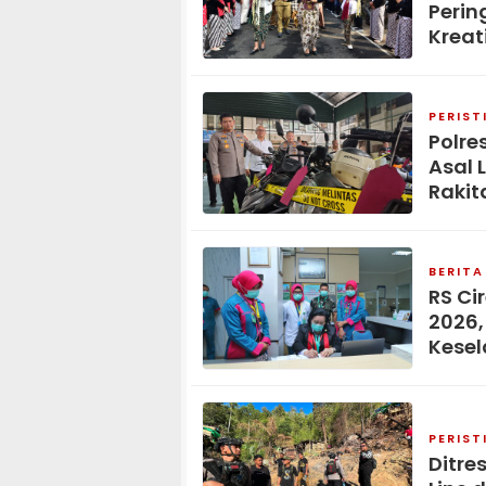
Perin
Kreat
PERIST
Polre
Asal 
Rakit
BERITA
RS Ci
2026,
Kese
PERIST
Ditre