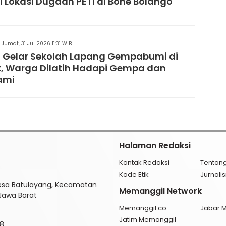
di Lokasi Dugaan PETI di Bone Bolango
Jumat, 31 Jul 2026 11:31 WIB
 Gelar Sekolah Lapang Gempabumi di
, Warga Dilatih Hadapi Gempa dan
ami
Halaman Redaksi
Kontak Redaksi
Tentan
Kode Etik
Jurnal
esa Batulayang, Kecamatan
Memanggil Network
 Jawa Barat
Memanggil.co
Jabar 
Jatim Memanggil
8