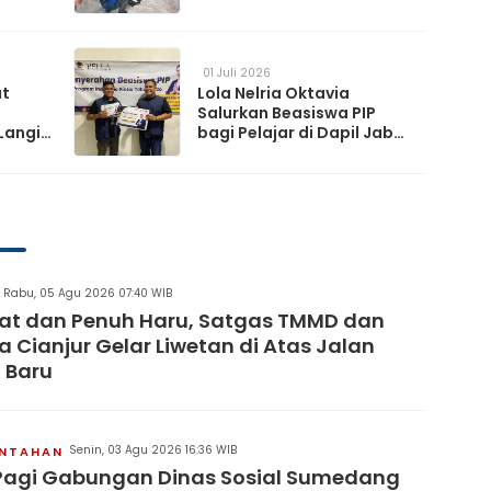
da
Lewat Gerakan Langit Biru
Indonesia Asri
01 Juli 2026
at
Lola Nelria Oktavia
Salurkan Beasiswa PIP
Langit
bagi Pelajar di Dapil Jabar
XI
artai
Rabu, 05 Agu 2026 07:40 WIB
at dan Penuh Haru, Satgas TMMD dan
 Cianjur Gelar Liwetan di Atas Jalan
 Baru
Senin, 03 Agu 2026 16:36 WIB
INTAHAN
Pagi Gabungan Dinas Sosial Sumedang