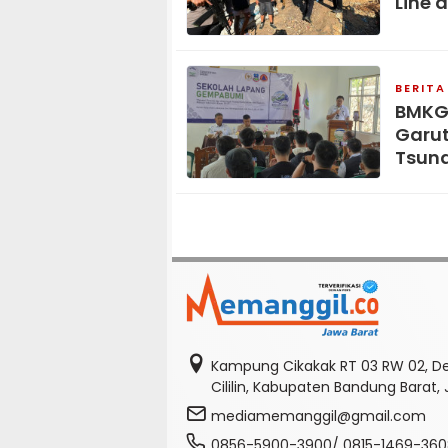
Line 
BERITA
BMKG
Garut
Tsun
Kampung Cikakak RT 03 RW 02, D
Cililin, Kabupaten Bandung Barat,
mediamemanggil@gmail.com
0856-5900-3900/ 0815-1469-360