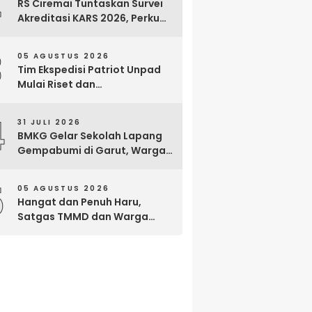
2
RS Ciremai Tuntaskan Survei
Akreditasi KARS 2026, Perkuat
Komitmen Mutu Pelayanan
dan Keselamatan Pasien
3
05 AGUSTUS 2026
Tim Ekspedisi Patriot Unpad
Mulai Riset dan
Pemberdayaan di Kawasan
Transmigrasi Bomberay–
4
31 JULI 2026
Tomage, Fakfak
BMKG Gelar Sekolah Lapang
Gempabumi di Garut, Warga
Dilatih Hadapi Gempa dan
Tsunami
5
05 AGUSTUS 2026
Hangat dan Penuh Haru,
Satgas TMMD dan Warga
Cianjur Gelar Liwetan di Atas
Jalan Beton Baru