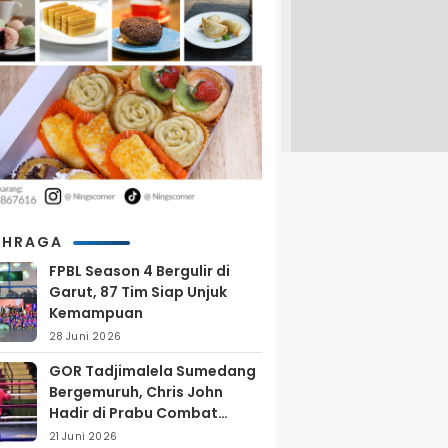
AHRAGA
FPBL Season 4 Bergulir di
Garut, 87 Tim Siap Unjuk
Kemampuan
28 Juni 2026
GOR Tadjimalela Sumedang
Bergemuruh, Chris John
Hadir di Prabu Combat
Series 2026
21 Juni 2026