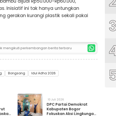
 bambu dijual Rp50.000–Rp60.000,
s. Inisiatif ini tak hanya untungkan
ung gerakan kurangi plastik sekali pakai
tuk mengikuti perkembangan berita terbaru
g
Bongsang
Idul Adha 2O26
10 Juli 2026
DPC Partai Demokrat
rut
Kabupaten Bogor
askan
Fokuskan Aksi Lingkungan