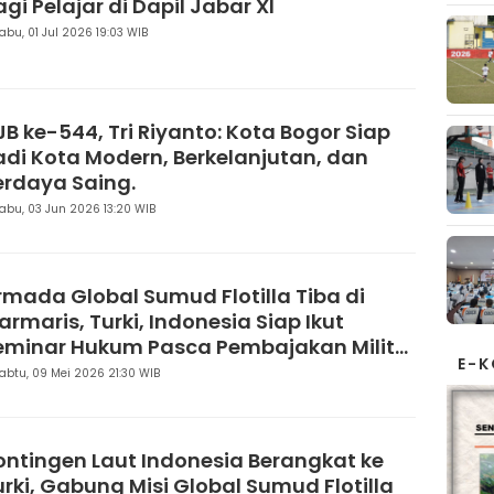
gi Pelajar di Dapil Jabar XI
abu, 01 Jul 2026 19:03 WIB
JB ke-544, Tri Riyanto: Kota Bogor Siap
adi Kota Modern, Berkelanjutan, dan
erdaya Saing.
abu, 03 Jun 2026 13:20 WIB
rmada Global Sumud Flotilla Tiba di
armaris, Turki, Indonesia Siap Ikut
eminar Hukum Pasca Pembajakan Militer
E-
rael
abtu, 09 Mei 2026 21:30 WIB
ontingen Laut Indonesia Berangkat ke
urki, Gabung Misi Global Sumud Flotilla