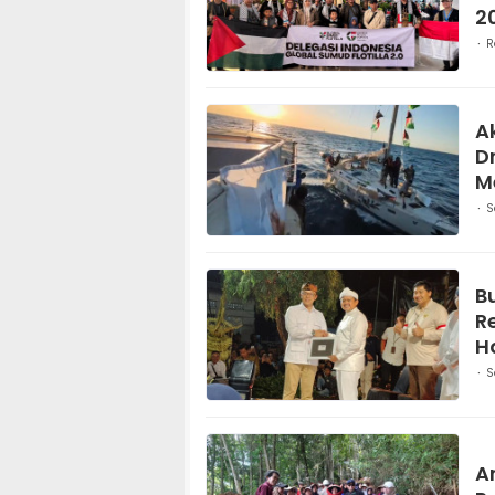
2
R
A
D
M
S
B
R
H
S
A