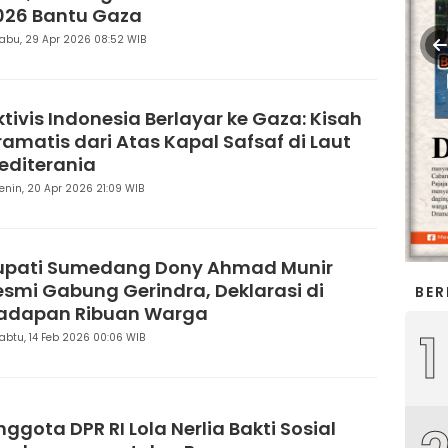
026 Bantu Gaza
abu, 29 Apr 2026 08:52 WIB
ktivis Indonesia Berlayar ke Gaza: Kisah
ramatis dari Atas Kapal Safsaf di Laut
editerania
enin, 20 Apr 2026 21:09 WIB
upati Sumedang Dony Ahmad Munir
esmi Gabung Gerindra, Deklarasi di
BER
adapan Ribuan Warga
1
abtu, 14 Feb 2026 00:06 WIB
nggota DPR RI Lola Nerlia Bakti Sosial