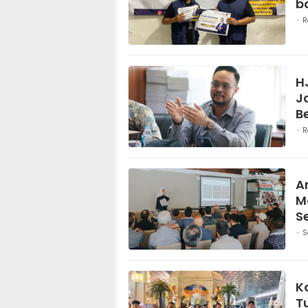
ba
R
H
J
B
R
A
M
S
Is
S
K
T