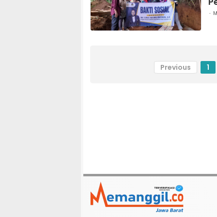
P
M
Previous
1