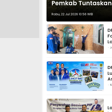
Pemkab Tuntaskan 
Rabu, 22 Jul 2026 10:56 WIB
D
F
La
J
D
L
A
K
L