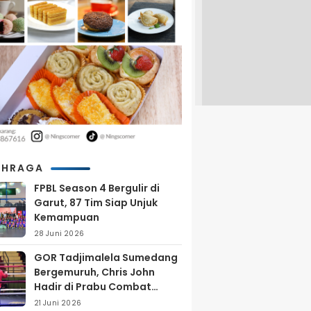
AHRAGA
FPBL Season 4 Bergulir di
Garut, 87 Tim Siap Unjuk
Kemampuan
28 Juni 2026
GOR Tadjimalela Sumedang
Bergemuruh, Chris John
Hadir di Prabu Combat
Series 2026
21 Juni 2026