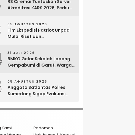
2
RS Ciremai Tuntaskan Survei
Akreditasi KARS 2026, Perkuat
Komitmen Mutu Pelayanan
dan Keselamatan Pasien
3
05 AGUSTUS 2026
Tim Ekspedisi Patriot Unpad
Mulai Riset dan
Pemberdayaan di Kawasan
Transmigrasi Bomberay–
4
31 JULI 2026
Tomage, Fakfak
BMKG Gelar Sekolah Lapang
Gempabumi di Garut, Warga
Dilatih Hadapi Gempa dan
Tsunami
5
05 AGUSTUS 2026
Anggota Satlantas Polres
Sumedang Sigap Evakuasi
Bayi Prematur Saat Mobil
Ambulans Pecah Ban
g Kami
Pedoman
isme Warga
Hak Jawab & Koreksi