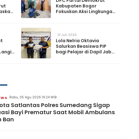
DPC Partai Demokrat
rut
Kabupaten Bogor
askan
Fokuskan Aksi Lingkungan
da
Lewat Gerakan Langit Biru
Indonesia Asri
01 Juli 2026
at
Lola Nelria Oktavia
Salurkan Beasiswa PIP
Langit
bagi Pelajar di Dapil Jabar
XI
artai
Rabu, 05 Agu 2026 19:24 WIB
IWA
ta Satlantas Polres Sumedang Sigap
asi Bayi Prematur Saat Mobil Ambulans
h Ban