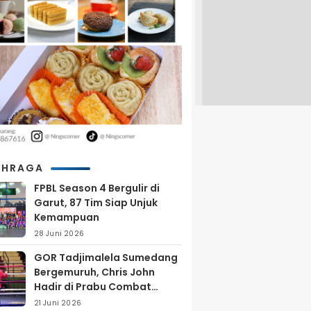
AHRAGA
FPBL Season 4 Bergulir di
Garut, 87 Tim Siap Unjuk
Kemampuan
28 Juni 2026
GOR Tadjimalela Sumedang
Bergemuruh, Chris John
Hadir di Prabu Combat
Series 2026
21 Juni 2026