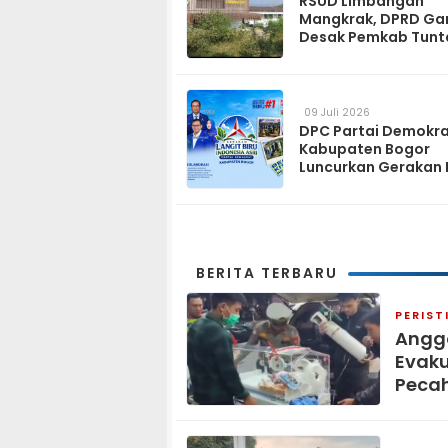
RSUD Limbangan
Mangkrak, DPRD Ga
Desak Pemkab Tunt
dan Operasikan pa
2027
09 Juli 2026
DPC Partai Demokr
Kabupaten Bogor
Luncurkan Gerakan 
Biru Indonesia Asri
Sambut HUT ke-25 P
Demokrat
BERITA TERBARU
PERIST
Anggo
Evaku
Peca