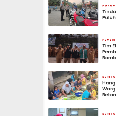
HUKUM 
Tinda
Puluh
PEMER
Tim E
Pemb
Bomb
BERITA
Hang
Warga
Beton
BERITA