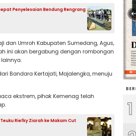
cepat Penyelesaian Bendung Rengrang
aji dan Umroh Kabupaten Sumedang, Agus,
ah ini akan bergabung dengan rombongan
 lainnya.
ari Bandara Kertajati, Majalengka, menuju
BER
aca ekstrem, pihak Kemenag telah
1
ap.
f Teuku Riefky Ziarah ke Makam Cut