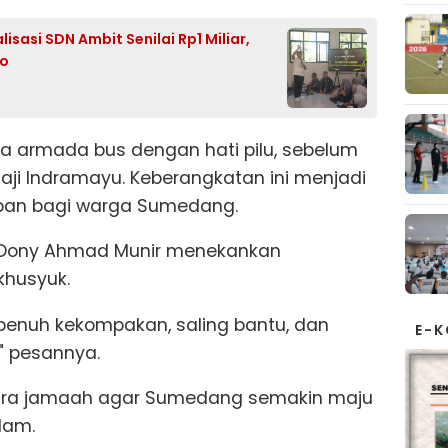
sasi SDN Ambit Senilai Rp1 Miliar,
wo
ga armada bus dengan hati pilu, sebelum
Haji Indramayu. Keberangkatan ini menjadi
an bagi warga Sumedang.
 Dony Ahmad Munir menekankan
 khusyuk.
enuh kekompakan, saling bantu, dan
E-
," pesannya.
para jamaah agar Sumedang semakin maju
lam.