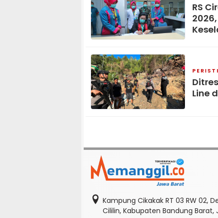
RS Ci
2026,
Kese
PERIST
Ditre
Line 
Kampung Cikakak RT 03 RW 02, D
Cililin, Kabupaten Bandung Barat,