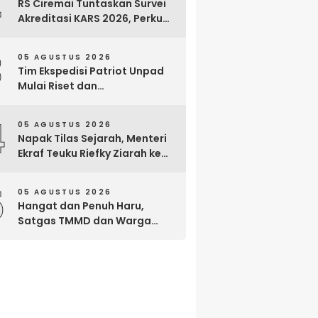
2
RS Ciremai Tuntaskan Survei
Akreditasi KARS 2026, Perkuat
Komitmen Mutu Pelayanan
dan Keselamatan Pasien
3
05 AGUSTUS 2026
Tim Ekspedisi Patriot Unpad
Mulai Riset dan
Pemberdayaan di Kawasan
Transmigrasi Bomberay–
4
05 AGUSTUS 2026
Tomage, Fakfak
Napak Tilas Sejarah, Menteri
Ekraf Teuku Riefky Ziarah ke
Makam Cut Nyak Dien di
Sumedang
5
05 AGUSTUS 2026
Hangat dan Penuh Haru,
Satgas TMMD dan Warga
Cianjur Gelar Liwetan di Atas
Jalan Beton Baru