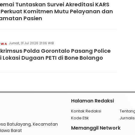
remai Tuntaskan Survei Akreditasi KARS
 Perkuat Komitmen Mutu Pelayanan dan
lamatan Pasien
Jumat, 31 Jul 2026 21:06 WIB
IWA
skrimsus Polda Gorontalo Pasang Police
di Lokasi Dugaan PETI di Bone Bolango
Halaman Redaksi
Kontak Redaksi
Tentan
Kode Etik
Jurnal
esa Batulayang, Kecamatan
Memanggil Network
 Jawa Barat