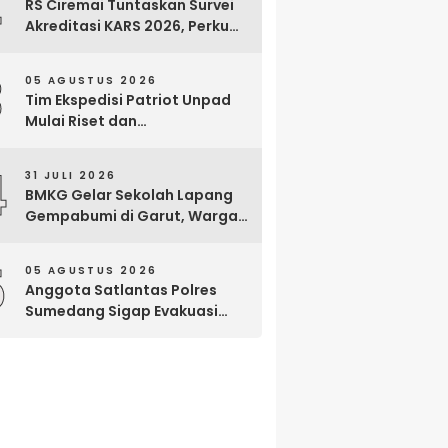
2
RS Ciremai Tuntaskan Survei
Akreditasi KARS 2026, Perkuat
Komitmen Mutu Pelayanan
dan Keselamatan Pasien
3
05 AGUSTUS 2026
Tim Ekspedisi Patriot Unpad
Mulai Riset dan
Pemberdayaan di Kawasan
Transmigrasi Bomberay–
4
31 JULI 2026
Tomage, Fakfak
BMKG Gelar Sekolah Lapang
Gempabumi di Garut, Warga
Dilatih Hadapi Gempa dan
Tsunami
5
05 AGUSTUS 2026
Anggota Satlantas Polres
Sumedang Sigap Evakuasi
Bayi Prematur Saat Mobil
Ambulans Pecah Ban