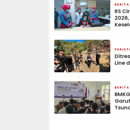
BERITA
RS Ci
2026,
Kese
PERIST
Ditre
Line 
BERITA
BMKG
Garut
Tsun