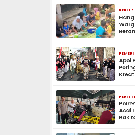
BERITA
Hang
Warga
Beton
PEMER
Apel 
Perin
Kreat
PERIST
Polre
Asal 
Rakit