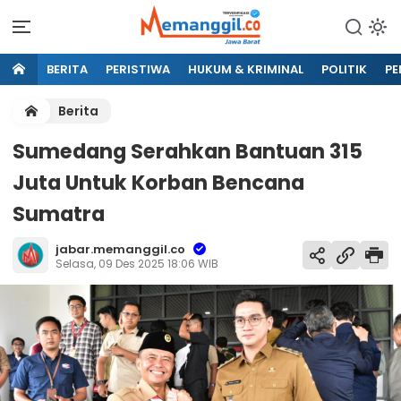
BERITA
PERISTIWA
HUKUM & KRIMINAL
POLITIK
PE
Berita
Sumedang Serahkan Bantuan 315
Juta Untuk Korban Bencana
Sumatra
jabar.memanggil.co
Selasa, 09 Des 2025 18:06 WIB