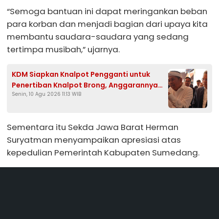
“Semoga bantuan ini dapat meringankan beban
para korban dan menjadi bagian dari upaya kita
membantu saudara-saudara yang sedang
tertimpa musibah,” ujarnya.
KDM Siapkan Knalpot Pengganti untuk
Penertiban Knalpot Brong, Anggarannya
Senin, 10 Agu 2026 11:13 WIB
dari APBD dan CSR
Sementara itu Sekda Jawa Barat Herman
Suryatman menyampaikan apresiasi atas
kepedulian Pemerintah Kabupaten Sumedang.