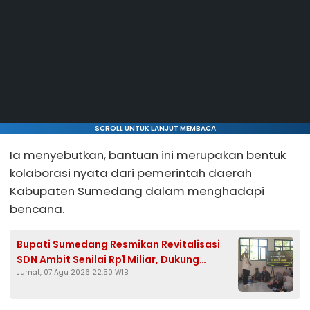
SCROLL UNTUK LANJUT MEMBACA
Ia menyebutkan, bantuan ini merupakan bentuk
kolaborasi nyata dari pemerintah daerah
Kabupaten Sumedang dalam menghadapi
bencana.
Bupati Sumedang Resmikan Revitalisasi
SDN Ambit Senilai Rp1 Miliar, Dukung
Jumat, 07 Agu 2026 22:50 WIB
Program Presiden Prabowo