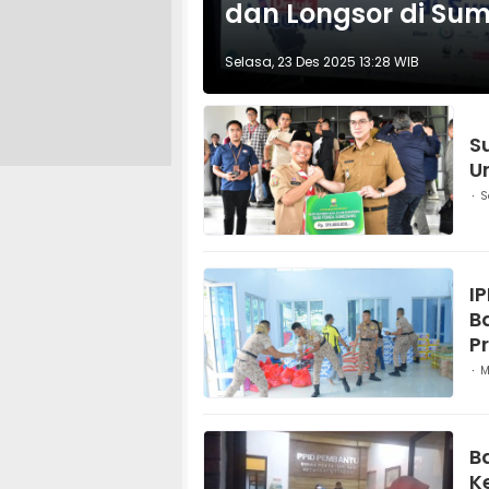
dan Longsor di Su
Selasa, 23 Des 2025 13:28 WIB
S
U
S
I
B
P
M
B
K