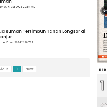
umah
umat, 16 Mei 2025 22:38 WIB
ua Rumah Tertimbun Tanah Longsor di
ianjur
abu, 10 Jan 2024 12:26 WIB
vious
1
Next
BER
1