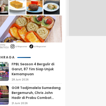
AHRAGA
FPBL Season 4 Bergulir di
Garut, 87 Tim Siap Unjuk
Kemampuan
28 Juni 2026
GOR Tadjimalela Sumedang
Bergemuruh, Chris John
Hadir di Prabu Combat
Series 2026
21 Juni 2026