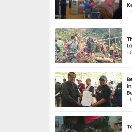
K
R
T
L
S
B
I
B
S
S
T