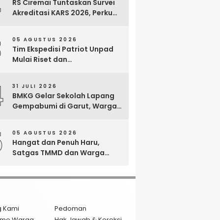
2
RS Ciremai Tuntaskan Survei
Akreditasi KARS 2026, Perkuat
Komitmen Mutu Pelayanan
dan Keselamatan Pasien
3
05 AGUSTUS 2026
Tim Ekspedisi Patriot Unpad
Mulai Riset dan
Pemberdayaan di Kawasan
Transmigrasi Bomberay–
4
31 JULI 2026
Tomage, Fakfak
BMKG Gelar Sekolah Lapang
Gempabumi di Garut, Warga
Dilatih Hadapi Gempa dan
Tsunami
5
05 AGUSTUS 2026
Hangat dan Penuh Haru,
Satgas TMMD dan Warga
Cianjur Gelar Liwetan di Atas
Jalan Beton Baru
g Kami
Pedoman
isme Warga
Hak Jawab & Koreksi