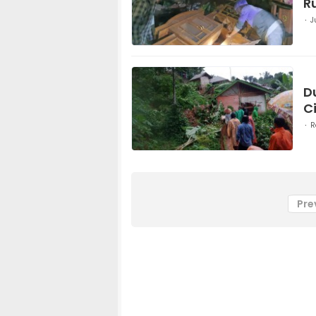
R
J
D
C
R
Pre