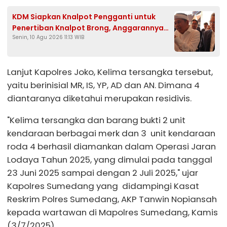
KDM Siapkan Knalpot Pengganti untuk
Penertiban Knalpot Brong, Anggarannya
Senin, 10 Agu 2026 11:13 WIB
dari APBD dan CSR
Lanjut Kapolres Joko, Kelima tersangka tersebut,
yaitu berinisial MR, IS, YP, AD dan AN. Dimana 4
diantaranya diketahui merupakan residivis.
"Kelima tersangka dan barang bukti 2 unit
kendaraan berbagai merk dan 3 unit kendaraan
roda 4 berhasil diamankan dalam Operasi Jaran
Lodaya Tahun 2025, yang dimulai pada tanggal
23 Juni 2025 sampai dengan 2 Juli 2025," ujar
Kapolres Sumedang yang didampingi Kasat
Reskrim Polres Sumedang, AKP Tanwin Nopiansah
kepada wartawan di Mapolres Sumedang, Kamis
(3/7/2025).