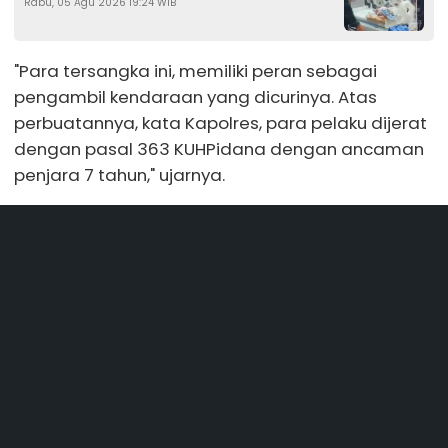
Rabu, 05 Agu 2026 19:24 WIB
Ambulans Pecah Ban
"Para tersangka ini, memiliki peran sebagai
pengambil kendaraan yang dicurinya. Atas
perbuatannya, kata Kapolres, para pelaku dijerat
dengan pasal 363 KUHPidana dengan ancaman
penjara 7 tahun," ujarnya.