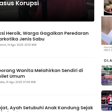
asus Korupsi
ksi Heroik, Warga Gagalkan Peredaran
arkotika Jenis Sabu
amis, 14 Agu 2025 20:51 WIB
OL
eorang Wanita Melahirkan Sendiri di
oilet Umum
abu, 13 Agu 2025 07:08 WIB
ejat, Ayah Setubuhi Anak Kandung Sejak