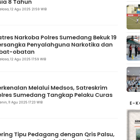
sia 8 Tahun
elasa, 12 Agu 2025 21:59 WIB
atres Narkoba Polres Sumedang Bekuk 19
ersangka Penyalahguna Narkotika dan
bat-obatan
elasa, 12 Agu 2025 17:59 WIB
erkenalan Melalui Medsos, Satreskrim
olres Sumedang Tangkap Pelaku Curas
enin, 11 Agu 2025 17:23 WIB
E-
ering Tipu Pedagang dengan Qris Palsu,