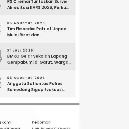
2
RS Ciremai Tuntaskan Survei
Akreditasi KARS 2026, Perkuat
Komitmen Mutu Pelayanan
dan Keselamatan Pasien
3
05 AGUSTUS 2026
Tim Ekspedisi Patriot Unpad
Mulai Riset dan
Pemberdayaan di Kawasan
Transmigrasi Bomberay–
4
31 JULI 2026
Tomage, Fakfak
BMKG Gelar Sekolah Lapang
Gempabumi di Garut, Warga
Dilatih Hadapi Gempa dan
Tsunami
5
05 AGUSTUS 2026
Anggota Satlantas Polres
Sumedang Sigap Evakuasi
Bayi Prematur Saat Mobil
Ambulans Pecah Ban
g Kami
Pedoman
isme Warga
Hak Jawab & Koreksi