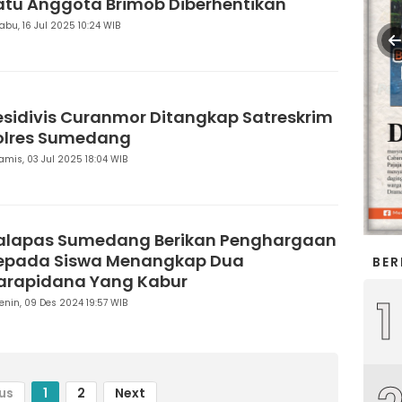
atu Anggota Brimob Diberhentikan
abu, 16 Jul 2025 10:24 WIB
esidivis Curanmor Ditangkap Satreskrim
olres Sumedang
amis, 03 Jul 2025 18:04 WIB
alapas Sumedang Berikan Penghargaan
epada Siswa Menangkap Dua
BER
arapidana Yang Kabur
1
enin, 09 Des 2024 19:57 WIB
us
1
2
Next