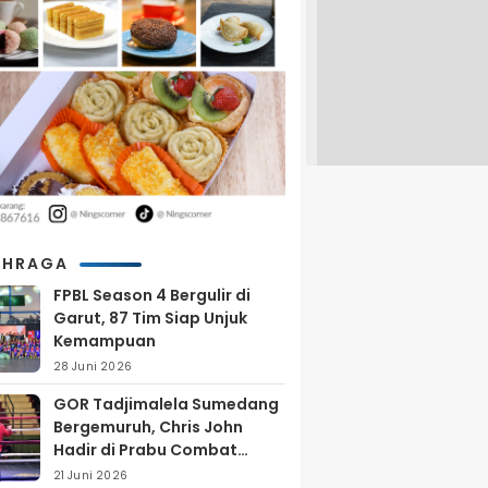
AHRAGA
FPBL Season 4 Bergulir di
Garut, 87 Tim Siap Unjuk
Kemampuan
28 Juni 2026
GOR Tadjimalela Sumedang
Bergemuruh, Chris John
Hadir di Prabu Combat
Series 2026
21 Juni 2026