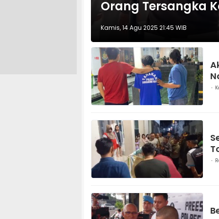
Orang Tersangka K
Kamis, 14 Agu 2025 21:45 WIB
A
N
K
S
T
R
B