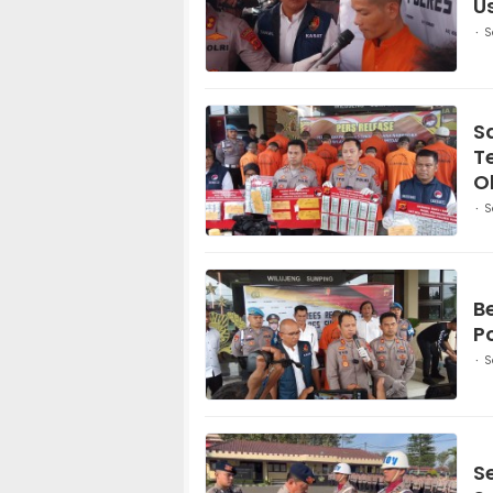
U
S
S
T
O
S
B
P
S
S