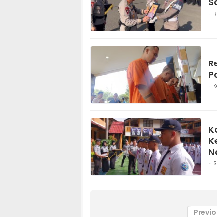
S
R
R
P
K
K
K
N
S
Previo