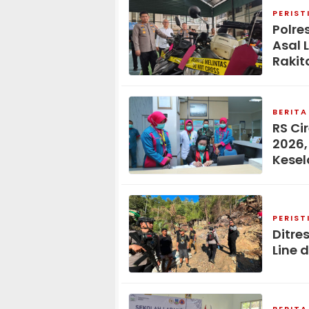
PERIST
Polre
Asal 
Rakit
BERITA
RS Ci
2026,
Kese
PERIST
Ditre
Line 
BERITA