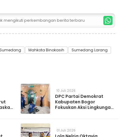
tuk mengikuti perkembangan berita terbaru
Sumedang
Mahkota Binokasih
Sumedang Larang
10 Juli 2026
DPC Partai Demokrat
rut
Kabupaten Bogor
askan
Fokuskan Aksi Lingkungan
da
Lewat Gerakan Langit Biru
Indonesia Asri
01 Juli 2026
at
Lola Nelria Oktavia