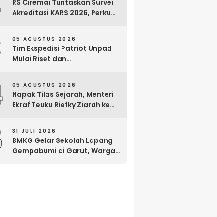
2
RS Ciremai Tuntaskan Survei
Akreditasi KARS 2026, Perkuat
Komitmen Mutu Pelayanan
dan Keselamatan Pasien
3
05 AGUSTUS 2026
Tim Ekspedisi Patriot Unpad
Mulai Riset dan
Pemberdayaan di Kawasan
Transmigrasi Bomberay–
4
05 AGUSTUS 2026
Tomage, Fakfak
Napak Tilas Sejarah, Menteri
Ekraf Teuku Riefky Ziarah ke
Makam Cut Nyak Dien di
Sumedang
5
31 JULI 2026
BMKG Gelar Sekolah Lapang
Gempabumi di Garut, Warga
Dilatih Hadapi Gempa dan
Tsunami