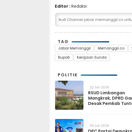
Editor :
Redaksi
Ikuti Channel jabar.memanggil.co un
TAG
Jabar Memanggil
Memanggil.co
Bupati
Kerajaan Sunda
POLITIK
22 Juli 2026
RSUD Limbangan
Mangkrak, DPRD Ga
Desak Pemkab Tunt
dan Operasikan pa
2027
09 Juli 2026
DPC Partai Demokr