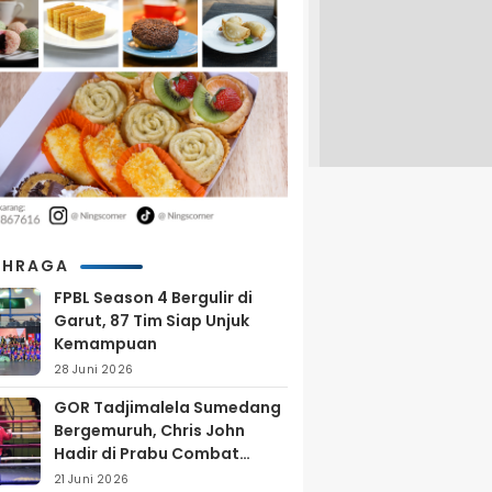
AHRAGA
FPBL Season 4 Bergulir di
Garut, 87 Tim Siap Unjuk
Kemampuan
28 Juni 2026
GOR Tadjimalela Sumedang
Bergemuruh, Chris John
Hadir di Prabu Combat
Series 2026
21 Juni 2026