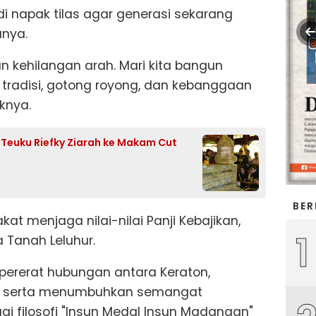
di napak tilas agar generasi sekarang
anya.
 kehilangan arah. Mari kita bangun
tradisi, gotong royong, dan kebanggaan
aknya.
f Teuku Riefky Ziarah ke Makam Cut
BER
t menjaga nilai-nilai Panji Kebajikan,
1
a Tanah Leluhur.
pererat hubungan antara Keraton,
t, serta menumbuhkan semangat
filosofi "Insun Medal Insun Madangan"