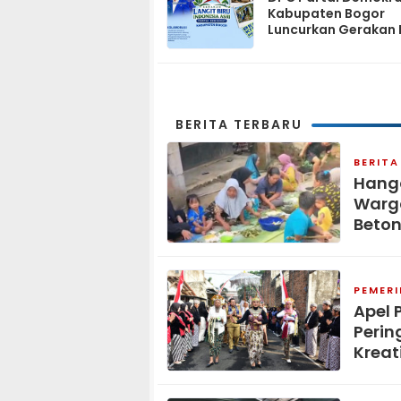
Kabupaten Bogor
Luncurkan Gerakan 
Biru Indonesia Asri
Sambut HUT ke-25 P
Demokrat
BERITA TERBARU
BERITA
Hang
Warga
Beton
PEMER
Apel 
Perin
Kreat