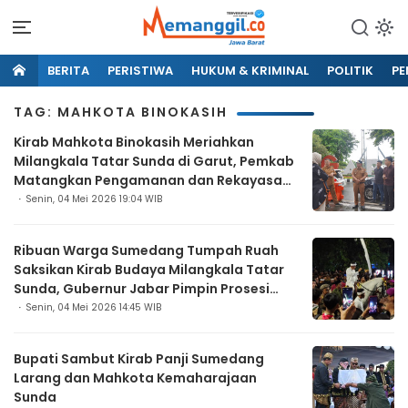
BERITA
PERISTIWA
HUKUM & KRIMINAL
POLITIK
PE
TAG: MAHKOTA BINOKASIH
Kirab Mahkota Binokasih Meriahkan
Milangkala Tatar Sunda di Garut, Pemkab
Matangkan Pengamanan dan Rekayasa
Lalin
Senin, 04 Mei 2026 19:04 WIB
Ribuan Warga Sumedang Tumpah Ruah
Saksikan Kirab Budaya Milangkala Tatar
Sunda, Gubernur Jabar Pimpin Prosesi
Bersejarah
Senin, 04 Mei 2026 14:45 WIB
Bupati Sambut Kirab Panji Sumedang
Larang dan Mahkota Kemaharajaan
Sunda