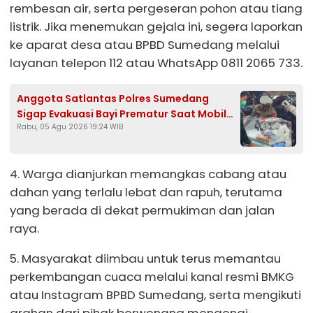
rembesan air, serta pergeseran pohon atau tiang
listrik. Jika menemukan gejala ini, segera laporkan
ke aparat desa atau BPBD Sumedang melalui
layanan telepon 112 atau WhatsApp 0811 2065 733.
Anggota Satlantas Polres Sumedang
Sigap Evakuasi Bayi Prematur Saat Mobil
Rabu, 05 Agu 2026 19:24 WIB
Ambulans Pecah Ban
4. Warga dianjurkan memangkas cabang atau
dahan yang terlalu lebat dan rapuh, terutama
yang berada di dekat permukiman dan jalan
raya.
5. Masyarakat diimbau untuk terus memantau
perkembangan cuaca melalui kanal resmi BMKG
atau Instagram BPBD Sumedang, serta mengikuti