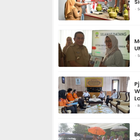
S
S
M
U
S
P
W
L
R
B