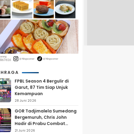
AHRAGA
FPBL Season 4 Bergulir di
Garut, 87 Tim Siap Unjuk
Kemampuan
28 Juni 2026
GOR Tadjimalela Sumedang
Bergemuruh, Chris John
Hadir di Prabu Combat
Series 2026
21 Juni 2026