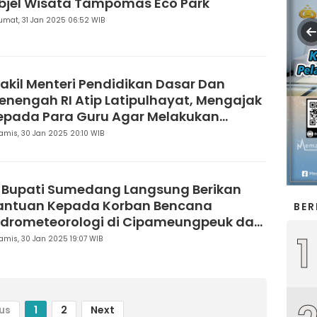
bjel Wisata Tampomas Eco Park
umat, 31 Jan 2025 06:52 WIB
akil Menteri Pendidikan Dasar Dan
enengah RI Atip Latipulhayat, Mengajak
epada Para Guru Agar Melakukan
ransformasi Pendidikan Nasional
amis, 30 Jan 2025 20:10 WIB
j Bupati Sumedang Langsung Berikan
antuan Kepada Korban Bencana
BER
idrometeorologi di Cipameungpeuk dan
1
egol Wetan
amis, 30 Jan 2025 19:07 WIB
us
1
2
Next