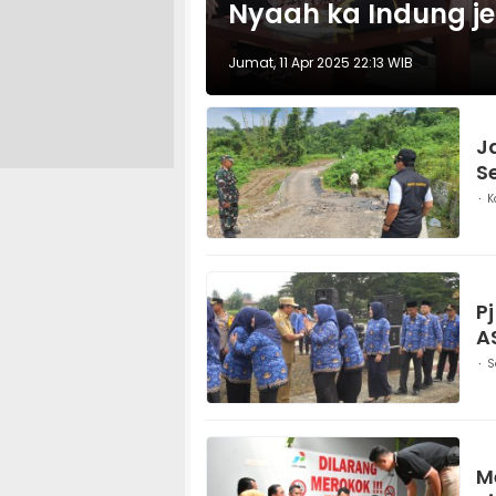
Nyaah ka Indung j
Jumat, 11 Apr 2025 22:13 WIB
J
S
K
P
A
S
M