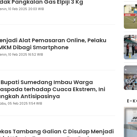
idak Pangkalan Gas Elpiji 3 Kg
enin, 10 Feb 2025 20:03 WIB
enjadi Alat Pemasaran Online, Pelaku
MKM Dibagi Smartphone
enin, 10 Feb 2025 16:52 WIB
j Bupati Sumedang Imbau Warga
aspada terhadap Cuaca Ekstrem, Ini
angkah Antisipasinya
E-
abu, 05 Feb 2025 11:54 WIB
ekas Tambang Galian C Disulap Menjadi