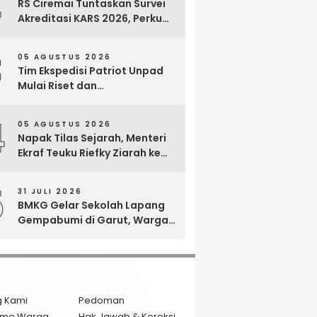
2
RS Ciremai Tuntaskan Survei
Akreditasi KARS 2026, Perkuat
Komitmen Mutu Pelayanan
dan Keselamatan Pasien
3
05 AGUSTUS 2026
Tim Ekspedisi Patriot Unpad
Mulai Riset dan
Pemberdayaan di Kawasan
Transmigrasi Bomberay–
4
05 AGUSTUS 2026
Tomage, Fakfak
Napak Tilas Sejarah, Menteri
Ekraf Teuku Riefky Ziarah ke
Makam Cut Nyak Dien di
Sumedang
5
31 JULI 2026
BMKG Gelar Sekolah Lapang
Gempabumi di Garut, Warga
Dilatih Hadapi Gempa dan
Tsunami
g Kami
Pedoman
isme Warga
Hak Jawab & Koreksi