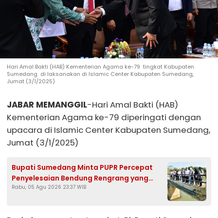
Hari Amal Bakti (HAB) Kementerian Agama ke-79 tingkat Kabupaten
Sumedang di laksanakan di Islamic Center Kabupaten Sumedang,
Jumat (3/1/2025)
JABAR MEMANGGIL
-Hari Amal Bakti (HAB)
Kementerian Agama ke-79 diperingati dengan
upacara di Islamic Center Kabupaten Sumedang,
Jumat (3/1/2025)
Bupati Sumedang Minta PUPR Percepat
Penyelesaian Bendung Rengrang yang
Rabu, 05 Agu 2026 23:37 WIB
Belum Berfungsi Optimal