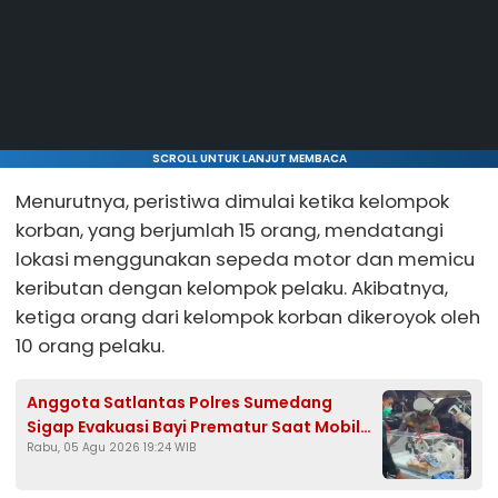
SCROLL UNTUK LANJUT MEMBACA
Menurutnya, peristiwa dimulai ketika kelompok
korban, yang berjumlah 15 orang, mendatangi
lokasi menggunakan sepeda motor dan memicu
keributan dengan kelompok pelaku. Akibatnya,
ketiga orang dari kelompok korban dikeroyok oleh
10 orang pelaku.
Anggota Satlantas Polres Sumedang
Sigap Evakuasi Bayi Prematur Saat Mobil
Rabu, 05 Agu 2026 19:24 WIB
Ambulans Pecah Ban