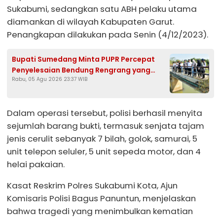
Sukabumi, sedangkan satu ABH pelaku utama
diamankan di wilayah Kabupaten Garut.
Penangkapan dilakukan pada Senin (4/12/2023).
Bupati Sumedang Minta PUPR Percepat
Penyelesaian Bendung Rengrang yang
Rabu, 05 Agu 2026 23:37 WIB
Belum Berfungsi Optimal
Dalam operasi tersebut, polisi berhasil menyita
sejumlah barang bukti, termasuk senjata tajam
jenis cerulit sebanyak 7 bilah, golok, samurai, 5
unit telepon seluler, 5 unit sepeda motor, dan 4
helai pakaian.
Kasat Reskrim Polres Sukabumi Kota, Ajun
Komisaris Polisi Bagus Panuntun, menjelaskan
bahwa tragedi yang menimbulkan kematian