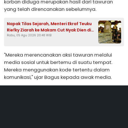
korban diduga merupakan hasil dari tawuran
yang telah direncanakan sebelumnya.
Napak Tilas Sejarah, Menteri Ekraf Teuku
Riefky Ziarah ke Makam Cut Nyak Dien di
Rabu, 05 Agu 2026 20:48 WIB
Sumedang
"Mereka merencanakan aksi tawuran melalui
media sosial untuk bertemu di suatu tempat.
Mereka menggunakan kode tertentu dalam
komunikasi," ujar Bagus kepada awak media.