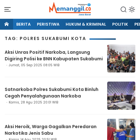
BERITA
PERISTIWA
HUKUM & KRIMINAL
POLITIK
PE
TAG: POLRES SUKABUMI KOTA
Aksi Unras Positif Narkoba, Langsung
Digiring Polisi ke BNN Kabupaten Sukabumi
Jumat, 05 Sep 2025 08:05 WIB
Satnarkoba Polres Sukabumi Kota Binluh
Cegah Penyalahgunaan Narkoba
Kamis, 28 Agu 2025 20:01 WIB
Aksi Heroik, Warga Gagalkan Peredaran
Narkotika Jenis Sabu
Kamis, 14 Agu 2025 20:51 WIB