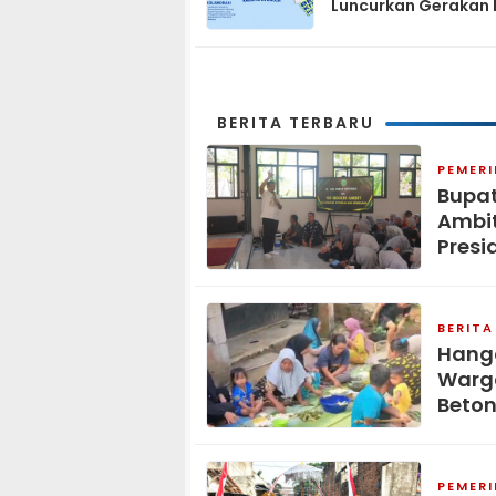
Luncurkan Gerakan 
Biru Indonesia Asri
Sambut HUT ke-25 P
Demokrat
BERITA TERBARU
PEMER
Bupat
Ambit
Presi
BERITA
Hang
Warga
Beton
PEMER