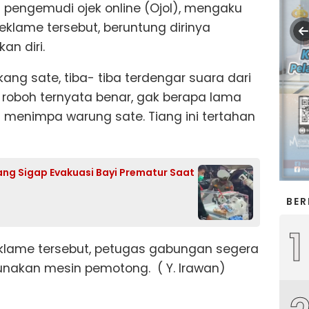
g pengemudi ojek online (Ojol), mengaku
reklame tersebut, beruntung dirinya
an diri.
ang sate, tiba- tiba terdengar suara dari
n roboh ternyata benar, gak berapa lama
m menimpa warung sate. Tiang ini tertahan
ng Sigap Evakuasi Bayi Prematur Saat
BER
1
klame tersebut, petugas gabungan segera
nakan mesin pemotong. ( Y. Irawan)