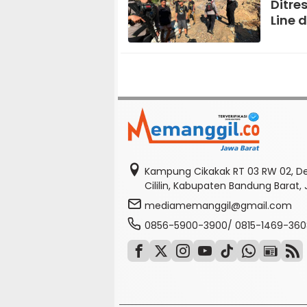
Ditre
Line 
Kampung Cikakak RT 03 RW 02, D
Cililin, Kabupaten Bandung Barat,
mediamemanggil@gmail.com
0856-5900-3900/ 0815-1469-360