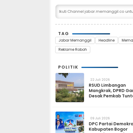
Ikuti Channel jabar.memanggil.co un
TAG
Jabar Memanggil
Headline
Meman
Reklame Roboh
POLITIK
22 Juli 2026
RSUD Limbangan
Mangkrak, DPRD Ga
Desak Pemkab Tunt
dan Operasikan pa
2027
09 Juli 2026
DPC Partai Demokr
Kabupaten Bogor