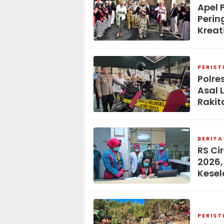
Apel 
Perin
Kreat
PERIST
Polre
Asal 
Rakit
BERITA
RS Ci
2026,
Kese
PERIST