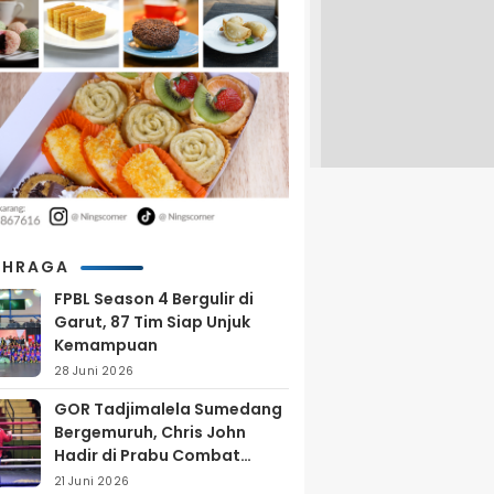
AHRAGA
FPBL Season 4 Bergulir di
Garut, 87 Tim Siap Unjuk
Kemampuan
28 Juni 2026
GOR Tadjimalela Sumedang
Bergemuruh, Chris John
Hadir di Prabu Combat
Series 2026
21 Juni 2026