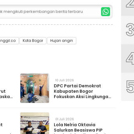
tuk mengikuti perkembangan berita terbaru
ggil.co
Kota Bogor
Hujan angin
10 Juli 2026
DPC Partai Demokrat
rut
Kabupaten Bogor
askan
Fokuskan Aksi Lingkungan
da
Lewat Gerakan Langit Biru
Indonesia Asri
01 Juli 2026
at
Lola Nelria Oktavia
Salurkan Beasiswa PIP