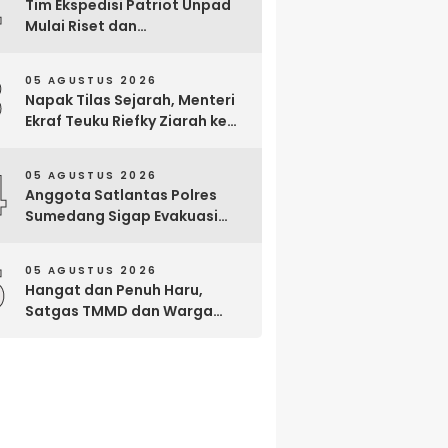
2
Tim Ekspedisi Patriot Unpad
Mulai Riset dan
Pemberdayaan di Kawasan
Transmigrasi Bomberay–
3
05 AGUSTUS 2026
Tomage, Fakfak
Napak Tilas Sejarah, Menteri
Ekraf Teuku Riefky Ziarah ke
Makam Cut Nyak Dien di
Sumedang
4
05 AGUSTUS 2026
Anggota Satlantas Polres
Sumedang Sigap Evakuasi
Bayi Prematur Saat Mobil
Ambulans Pecah Ban
5
05 AGUSTUS 2026
Hangat dan Penuh Haru,
Satgas TMMD dan Warga
Cianjur Gelar Liwetan di Atas
Jalan Beton Baru