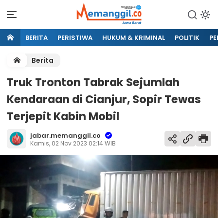
BERITA
PERISTIWA
HUKUM & KRIMINAL
POLITIK
PE
Berita
Truk Tronton Tabrak Sejumlah
Kendaraan di Cianjur, Sopir Tewas
Terjepit Kabin Mobil
jabar.memanggil.co
Kamis, 02 Nov 2023 02:14 WIB