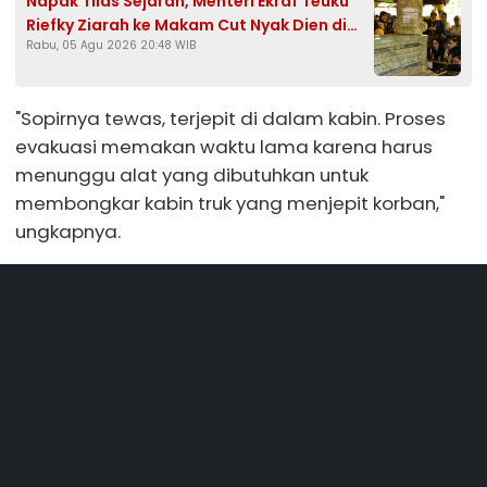
Napak Tilas Sejarah, Menteri Ekraf Teuku
Riefky Ziarah ke Makam Cut Nyak Dien di
Rabu, 05 Agu 2026 20:48 WIB
Sumedang
"Sopirnya tewas, terjepit di dalam kabin. Proses
evakuasi memakan waktu lama karena harus
menunggu alat yang dibutuhkan untuk
membongkar kabin truk yang menjepit korban,"
ungkapnya.