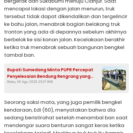
bergerak dari Sukabumi menuju Cianjur. Saat
mencapai lokasi dengan jalan menurun, truk
tersebut tidak dapat dikendalikan dan tergelincir
ke bahu jalan, menabrak bagian belakang truk
tronton yang ada di depannya sebelum akhirnya
berbelok ke sisi kanan jalan. Kecelakaan berakhir
ketika truk menabrak sebuah bangunan bengkel
tambal ban.
Bupati Sumedang Minta PUPR Percepat
Penyelesaian Bendung Rengrang yang
Rabu, 05 Agu 2026 23:37 WIB
Belum Berfungsi Optimal
Seorang saksi mata, yang juga pemilik bengkel
kendaraan, Edi (60), menyatakan bahwa dia
sedang beristirahat setelah menambal ban saat
mendengar suara benturan sangat keras ketika