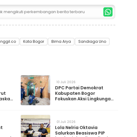
tuk mengikuti perkembangan berita terbaru
ggil.co
Kota Bogor
Bima Arya
Sandiaga Uno
10 Juli 2026
DPC Partai Demokrat
rut
Kabupaten Bogor
askan
Fokuskan Aksi Lingkungan
da
Lewat Gerakan Langit Biru
Indonesia Asri
01 Juli 2026
at
Lola Nelria Oktavia
Salurkan Beasiswa PIP