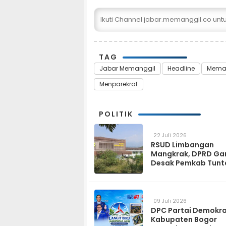
Ikuti Channel jabar.memanggil.co un
TAG
Jabar Memanggil
Headline
Meman
Menparekraf
POLITIK
22 Juli 2026
RSUD Limbangan
Mangkrak, DPRD Ga
Desak Pemkab Tunt
dan Operasikan pa
2027
09 Juli 2026
DPC Partai Demokr
Kabupaten Bogor