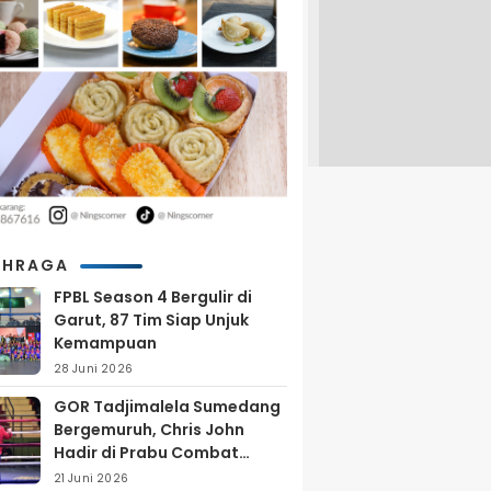
AHRAGA
FPBL Season 4 Bergulir di
Garut, 87 Tim Siap Unjuk
Kemampuan
28 Juni 2026
GOR Tadjimalela Sumedang
Bergemuruh, Chris John
Hadir di Prabu Combat
Series 2026
21 Juni 2026