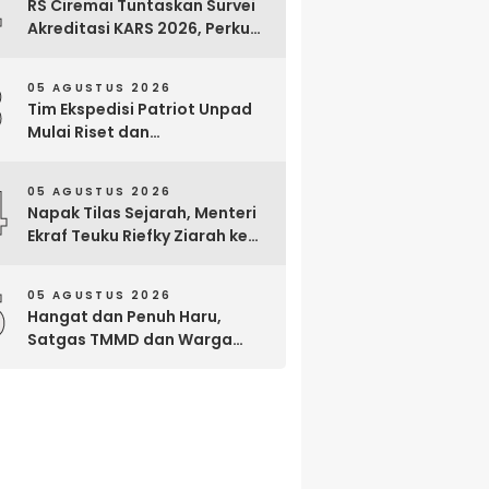
2
RS Ciremai Tuntaskan Survei
Akreditasi KARS 2026, Perkuat
Komitmen Mutu Pelayanan
dan Keselamatan Pasien
3
05 AGUSTUS 2026
Tim Ekspedisi Patriot Unpad
Mulai Riset dan
Pemberdayaan di Kawasan
Transmigrasi Bomberay–
4
05 AGUSTUS 2026
Tomage, Fakfak
Napak Tilas Sejarah, Menteri
Ekraf Teuku Riefky Ziarah ke
Makam Cut Nyak Dien di
Sumedang
5
05 AGUSTUS 2026
Hangat dan Penuh Haru,
Satgas TMMD dan Warga
Cianjur Gelar Liwetan di Atas
Jalan Beton Baru