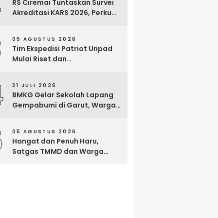
2
RS Ciremai Tuntaskan Survei
Akreditasi KARS 2026, Perkuat
Komitmen Mutu Pelayanan
dan Keselamatan Pasien
3
05 AGUSTUS 2026
Tim Ekspedisi Patriot Unpad
Mulai Riset dan
Pemberdayaan di Kawasan
Transmigrasi Bomberay–
4
31 JULI 2026
Tomage, Fakfak
BMKG Gelar Sekolah Lapang
Gempabumi di Garut, Warga
Dilatih Hadapi Gempa dan
Tsunami
5
05 AGUSTUS 2026
Hangat dan Penuh Haru,
Satgas TMMD dan Warga
Cianjur Gelar Liwetan di Atas
Jalan Beton Baru