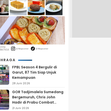
AHRAGA
FPBL Season 4 Bergulir di
Garut, 87 Tim Siap Unjuk
Kemampuan
28 Juni 2026
GOR Tadjimalela Sumedang
Bergemuruh, Chris John
Hadir di Prabu Combat
Series 2026
21 Juni 2026