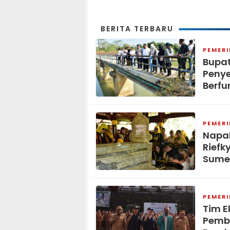
Demokrat
BERITA TERBARU
PEMER
Bupat
Penye
Berfu
PEMER
Napak
Riefk
Sume
PEMER
Tim E
Pemb