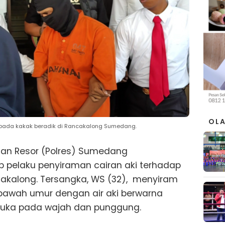
OL
epada kakak beradik di Rancakalong Sumedang.
ian Resor (Polres) Sumedang
elaku penyiraman cairan aki terhadap
akalong. Tersangka, WS (32), menyiram
bawah umur dengan air aki berwarna
uka pada wajah dan punggung.