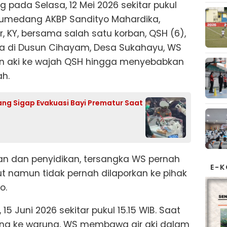
 pada Selasa, 12 Mei 2026 sekitar pukul
 Sumedang AKBP Sandityo Mahardika,
 KY, bersama salah satu korban, QSH (6),
a di Dusun Cihayam, Desa Sukahayu, WS
n aki ke wajah QSH hingga menyebabkan
ah.
ng Sigap Evakuasi Bayi Prematur Saat
kan dan penyidikan, tersangka WS pernah
E-
t namun tidak pernah dilaporkan ke pihak
o.
 15 Juni 2026 sekitar pukul 15.15 WIB. Saat
ng ke warung, WS membawa air aki dalam