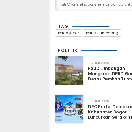
Ikuti Channel jabar.memanggil.co un
TAG
Polda jabar
Polres Sumedang
POLITIK
22 Juli 2026
RSUD Limbangan
Mangkrak, DPRD Ga
Desak Pemkab Tunt
dan Operasikan pa
2027
09 Juli 2026
DPC Partai Demokr
Kabupaten Bogor
Luncurkan Gerakan 
Biru Indonesia Asri
Sambut HUT ke-25 P