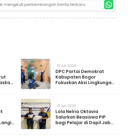
tuk mengikuti perkembangan berita terbaru
10 Juli 2026
DPC Partai Demokrat
rut
Kabupaten Bogor
askan
Fokuskan Aksi Lingkungan
da
Lewat Gerakan Langit Biru
Indonesia Asri
01 Juli 2026
at
Lola Nelria Oktavia
Salurkan Beasiswa PIP
Langit
bagi Pelajar di Dapil Jabar
XI
artai