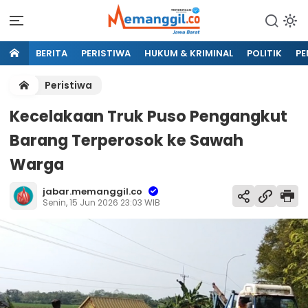
BERITA
PERISTIWA
HUKUM & KRIMINAL
POLITIK
PE
Peristiwa
Kecelakaan Truk Puso Pengangkut
Barang Terperosok ke Sawah
Warga
jabar.memanggil.co
Senin, 15 Jun 2026 23:03 WIB