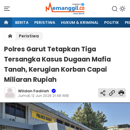
BERITA
PERISTIWA
HUKUM & KRIMINAL
POLITIK
PE
Peristiwa
Polres Garut Tetapkan Tiga
Tersangka Kasus Dugaan Mafia
Tanah, Kerugian Korban Capai
Miliaran Rupiah
Wildan Fadilah
Jumat, 12 Jun 2026 21:48 WIB