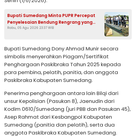
Senin (1/6/2026).
Bupati Sumedang Minta PUPR Percepat
Penyelesaian Bendung Rengrang yang
Rabu, 05 Agu 2026 23:37 WIB
Belum Berfungsi Optimal
Bupati Sumedang Dony Ahmad Munir secara
simbolis menyerahkan Piagam/Sertifikat
Penghargaan Paskibraka Tahun 2025 kepada
para pembina, pelatih, panitia, dan anggota
Paskibraka Kabupaten Sumedang.
Penerima penghargaan antara lain Bilqi dari
unsur Kepolisian (Pasukan 8), Jaenudin dari
Kodim 0610/Sumedang (juri PBB dan Pasukan 45),
Asep Rahmat dari Kesbangpol Kabupaten
Sumedang (panitia dan pelatih), serta dua
anggota Paskibraka Kabupaten Sumedang.