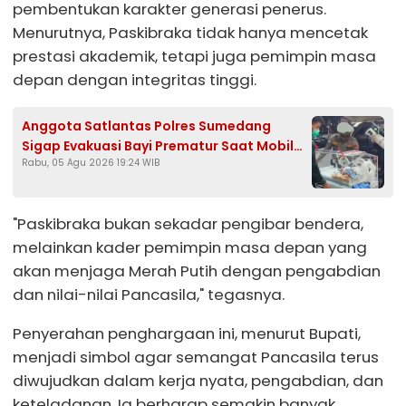
pembentukan karakter generasi penerus.
Menurutnya, Paskibraka tidak hanya mencetak
prestasi akademik, tetapi juga pemimpin masa
depan dengan integritas tinggi.
Anggota Satlantas Polres Sumedang
Sigap Evakuasi Bayi Prematur Saat Mobil
Rabu, 05 Agu 2026 19:24 WIB
Ambulans Pecah Ban
"Paskibraka bukan sekadar pengibar bendera,
melainkan kader pemimpin masa depan yang
akan menjaga Merah Putih dengan pengabdian
dan nilai-nilai Pancasila," tegasnya.
Penyerahan penghargaan ini, menurut Bupati,
menjadi simbol agar semangat Pancasila terus
diwujudkan dalam kerja nyata, pengabdian, dan
keteladanan. Ia berharap semakin banyak