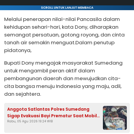
SCROLL UNTUK LANJUT MEMBACA
Melalui penerapan nilai-nilai Pancasila dalam
kehidupan sehari-hari, kata Dony, diharapkan
semangat persatuan, gotong royong, dan cinta
tanah air semakin menguat.Dalam penutup
pidatonya,
Bupati Dony mengajak masyarakat Sumedang
untuk mengambil peran aktif dalam
pembangunan daerah dan mewujudkan cita-
cita bangsa menuju Indonesia yang maju, adil,
dan sejahtera.
Anggota Satlantas Polres Sumedang
Sigap Evakuasi Bayi Prematur Saat Mobil
Rabu, 05 Agu 2026 19:24 WIB
Ambulans Pecah Ban