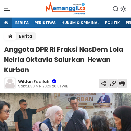
BERITA
PERISTIWA
HUKUM & KRIMINAL
POLITIK
PE
Berita
Anggota DPR RI Fraksi NasDem Lola
Nelria Oktavia Salurkan Hewan
Kurban
Wildan Fadilah
Sabtu, 30 Mei 2026 20:01 WIB