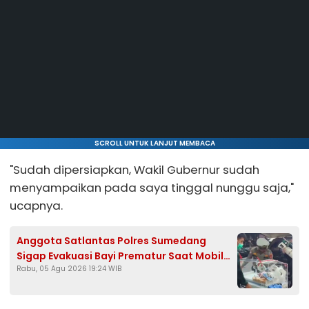
SCROLL UNTUK LANJUT MEMBACA
"Sudah dipersiapkan, Wakil Gubernur sudah
menyampaikan pada saya tinggal nunggu saja,"
ucapnya.
Anggota Satlantas Polres Sumedang
Sigap Evakuasi Bayi Prematur Saat Mobil
Rabu, 05 Agu 2026 19:24 WIB
Ambulans Pecah Ban