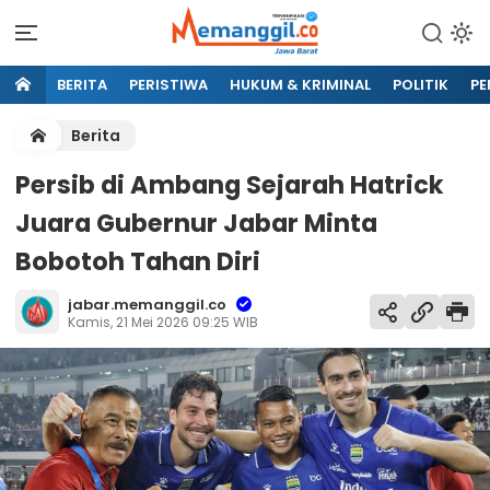
BERITA
PERISTIWA
HUKUM & KRIMINAL
POLITIK
PE
Berita
Persib di Ambang Sejarah Hatrick
Juara Gubernur Jabar Minta
Bobotoh Tahan Diri
jabar.memanggil.co
Kamis, 21 Mei 2026 09:25 WIB