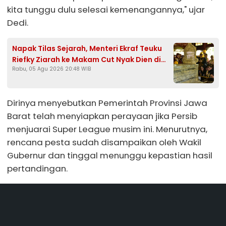
kita tunggu dulu selesai kemenangannya," ujar
Dedi.
Napak Tilas Sejarah, Menteri Ekraf Teuku
Riefky Ziarah ke Makam Cut Nyak Dien di
Rabu, 05 Agu 2026 20:48 WIB
Sumedang
Dirinya menyebutkan Pemerintah Provinsi Jawa
Barat telah menyiapkan perayaan jika Persib
menjuarai Super League musim ini. Menurutnya,
rencana pesta sudah disampaikan oleh Wakil
Gubernur dan tinggal menunggu kepastian hasil
pertandingan.