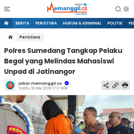
BERITA
PERISTIWA
HUKUM & KRIMINAL
POLITIK
PE
Peristiwa
Polres Sumedang Tangkap Pelaku
Begal yang Melindas Mahasiswi
Unpad di Jatinangor
jabar.memanggil.co
Sabtu, 16 Mei 2026 17:17 WIB