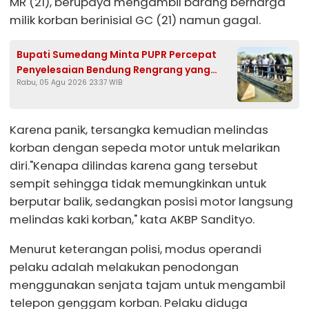
MR (21), berupaya mengambil barang berharga
milik korban berinisial GC (21) namun gagal.
Bupati Sumedang Minta PUPR Percepat
Penyelesaian Bendung Rengrang yang
Rabu, 05 Agu 2026 23:37 WIB
Belum Berfungsi Optimal
Karena panik, tersangka kemudian melindas
korban dengan sepeda motor untuk melarikan
diri."Kenapa dilindas karena gang tersebut
sempit sehingga tidak memungkinkan untuk
berputar balik, sedangkan posisi motor langsung
melindas kaki korban," kata AKBP Sandityo.
Menurut keterangan polisi, modus operandi
pelaku adalah melakukan penodongan
menggunakan senjata tajam untuk mengambil
telepon genggam korban. Pelaku diduga