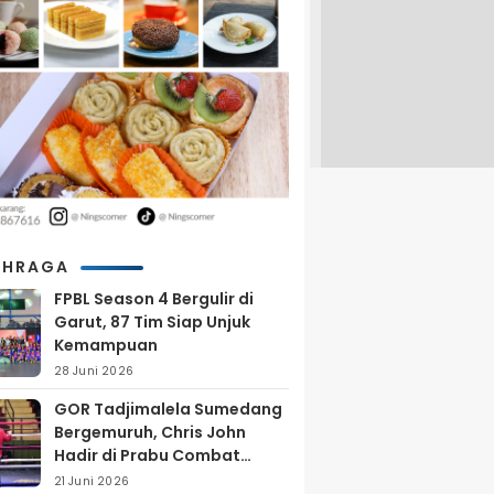
AHRAGA
FPBL Season 4 Bergulir di
Garut, 87 Tim Siap Unjuk
Kemampuan
28 Juni 2026
GOR Tadjimalela Sumedang
Bergemuruh, Chris John
Hadir di Prabu Combat
Series 2026
21 Juni 2026