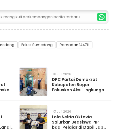
tuk mengikuti perkembangan berita terbaru
medang
Polres Sumedang
Ramadan 1447H
10 Juli 2026
DPC Partai Demokrat
rut
Kabupaten Bogor
askan
Fokuskan Aksi Lingkungan
da
Lewat Gerakan Langit Biru
Indonesia Asri
01 Juli 2026
at
Lola Nelria Oktavia
Salurkan Beasiswa PIP
Langit
bagi Pelajar di Dapil Jabar