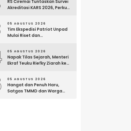
2
RS Ciremai Tuntaskan Survei
Akreditasi KARS 2026, Perkuat
Komitmen Mutu Pelayanan
dan Keselamatan Pasien
3
05 AGUSTUS 2026
Tim Ekspedisi Patriot Unpad
Mulai Riset dan
Pemberdayaan di Kawasan
Transmigrasi Bomberay–
4
05 AGUSTUS 2026
Tomage, Fakfak
Napak Tilas Sejarah, Menteri
Ekraf Teuku Riefky Ziarah ke
Makam Cut Nyak Dien di
Sumedang
5
05 AGUSTUS 2026
Hangat dan Penuh Haru,
Satgas TMMD dan Warga
Cianjur Gelar Liwetan di Atas
Jalan Beton Baru