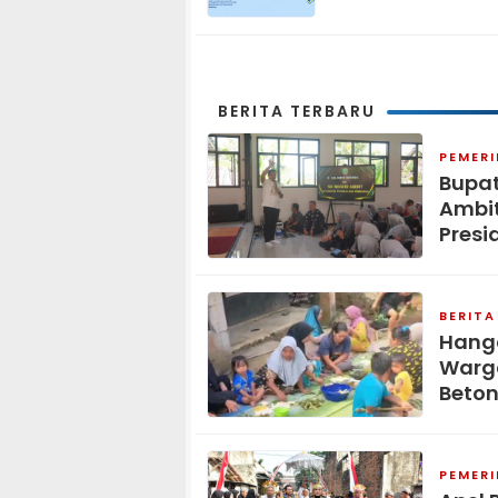
Biru Indonesia Asri
Sambut HUT ke-25 P
Demokrat
BERITA TERBARU
PEMER
Bupat
Ambit
Presi
BERITA
Hang
Warga
Beton
PEMER