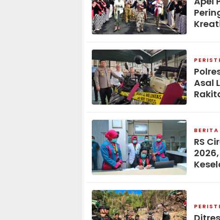
Apel 
Perin
Kreat
PERIST
Polre
Asal 
Rakit
BERITA
RS Ci
2026,
Kese
PERIST
Ditre