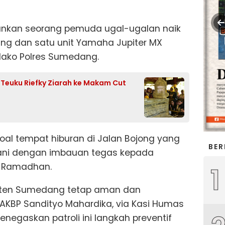
ankan seorang pemuda ugal-ugalan naik
rang dan satu unit Yamaha Jupiter MX
 Mako Polres Sumedang.
f Teuku Riefky Ziarah ke Makam Cut
oal tempat hiburan di Jalan Bojong yang
BER
ani dengan imbauan tegas kepada
n Ramadhan.
1
aten Sumedang tetap aman dan
AKBP Sandityo Mahardika, via Kasi Humas
egaskan patroli ini langkah preventif