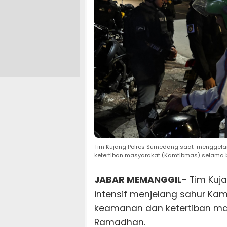
Tim Kujang Polres Sumedang saat menggelar 
ketertiban masyarakat (Kamtibmas) selama 
JABAR MEMANGGIL
- Tim Kuj
intensif menjelang sahur Kami
keamanan dan ketertiban ma
Ramadhan.