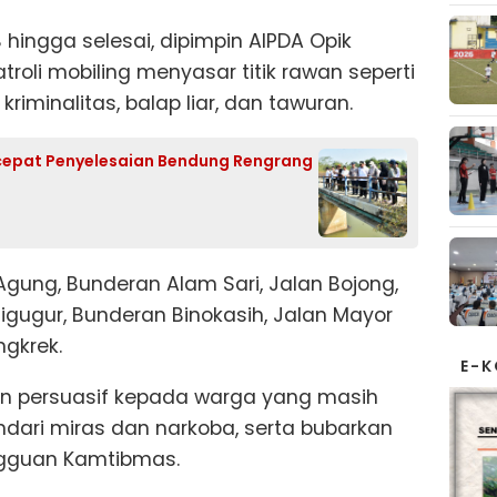
B hingga selesai, dipimpin AIPDA Opik
troli mobiling menyasar titik rawan seperti
riminalitas, balap liar, dan tawuran.
cepat Penyelesaian Bendung Rengrang
gung, Bunderan Alam Sari, Jalan Bojong,
igugur, Bunderan Binokasih, Jalan Mayor
gkrek.
E-
 persuasif kepada warga yang masih
indari miras dan narkoba, serta bubarkan
gguan Kamtibmas.