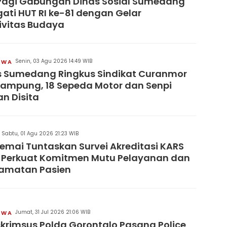
Pagi Gabungan Dinas Sosial Sumedang
gati HUT RI ke-81 dengan Gelar
ivitas Budaya
Senin, 03 Agu 2026 14:49 WIB
IWA
s Sumedang Ringkus Sindikat Curanmor
Lampung, 18 Sepeda Motor dan Senpi
an Disita
Sabtu, 01 Agu 2026 21:23 WIB
remai Tuntaskan Survei Akreditasi KARS
 Perkuat Komitmen Mutu Pelayanan dan
lamatan Pasien
Jumat, 31 Jul 2026 21:06 WIB
IWA
skrimsus Polda Gorontalo Pasang Police