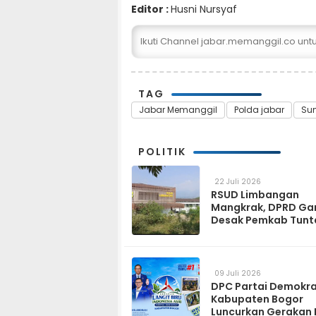
Editor :
Husni Nursyaf
Ikuti Channel jabar.memanggil.co un
TAG
Jabar Memanggil
Polda jabar
Su
POLITIK
22 Juli 2026
RSUD Limbangan
Mangkrak, DPRD Ga
Desak Pemkab Tunt
dan Operasikan pa
2027
09 Juli 2026
DPC Partai Demokr
Kabupaten Bogor
Luncurkan Gerakan 