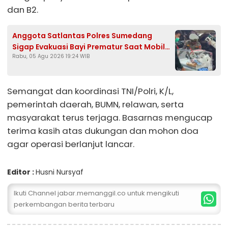
dan B2.
Anggota Satlantas Polres Sumedang
Sigap Evakuasi Bayi Prematur Saat Mobil
Rabu, 05 Agu 2026 19:24 WIB
Ambulans Pecah Ban
Semangat dan koordinasi TNI/Polri, K/L,
pemerintah daerah, BUMN, relawan, serta
masyarakat terus terjaga. Basarnas mengucap
terima kasih atas dukungan dan mohon doa
agar operasi berlanjut lancar.
Editor :
Husni Nursyaf
Ikuti Channel jabar.memanggil.co untuk mengikuti
perkembangan berita terbaru