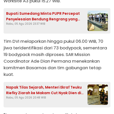
Worksite A3 pukul 15.27 WIB.
Bupati Sumedang Minta PUPR Percepat
Penyelesaian Bendung Rengrang yang
Rabu, 05 Agu 2026 23:37 WIB
Belum Berfungsi Optimal
Tim DVI melaporkan hingga pukul 06.00 WIB, 70
jiwa teridentifikasi dari 73 bodypack, sementara
19 bodypack masih diproses. SAR Mission
Coordinator Ade Dian Permana menekankan
komitmen Basarnas dan tim gabungan tetap
kuat.
Napak Tilas Sejarah, Menteri Ekraf Teuku
Riefky Ziarah ke Makam Cut Nyak Dien di
Rabu, 05 Agu 2026 20:48 WIB
Sumedang