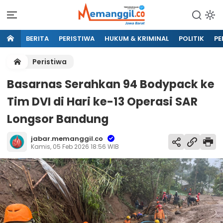
BERITA
PERISTIWA
HUKUM & KRIMINAL
POLITIK
PE
Peristiwa
Basarnas Serahkan 94 Bodypack ke
Tim DVI di Hari ke-13 Operasi SAR
Longsor Bandung
jabar.memanggil.co
Kamis, 05 Feb 2026 18:56 WIB