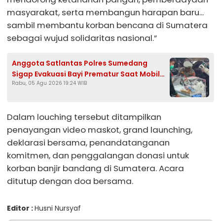
masyarakat, serta membangun harapan baru...
sambil membantu korban bencana di Sumatera
sebagai wujud solidaritas nasional.”
Anggota Satlantas Polres Sumedang
Sigap Evakuasi Bayi Prematur Saat Mobil
Rabu, 05 Agu 2026 19:24 WIB
Ambulans Pecah Ban
Dalam louching tersebut ditampilkan
penayangan video maskot, grand launching,
deklarasi bersama, penandatanganan
komitmen, dan penggalangan donasi untuk
korban banjir bandang di Sumatera. Acara
ditutup dengan doa bersama.
Editor :
Husni Nursyaf