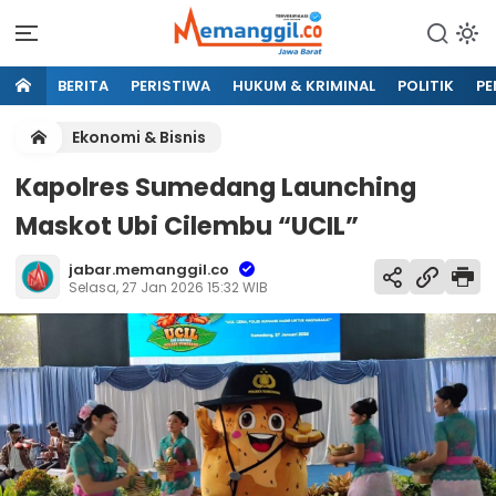
BERITA
PERISTIWA
HUKUM & KRIMINAL
POLITIK
PE
Ekonomi & Bisnis
Kapolres Sumedang Launching
Maskot Ubi Cilembu “UCIL”
jabar.memanggil.co
Selasa, 27 Jan 2026 15:32 WIB