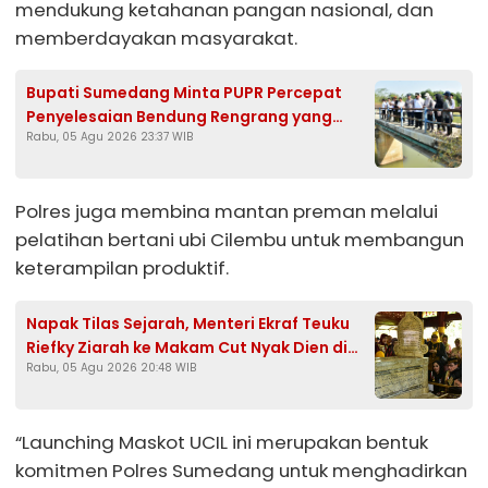
mendukung ketahanan pangan nasional, dan
memberdayakan masyarakat.
Bupati Sumedang Minta PUPR Percepat
Penyelesaian Bendung Rengrang yang
Rabu, 05 Agu 2026 23:37 WIB
Belum Berfungsi Optimal
Polres juga membina mantan preman melalui
pelatihan bertani ubi Cilembu untuk membangun
keterampilan produktif.
Napak Tilas Sejarah, Menteri Ekraf Teuku
Riefky Ziarah ke Makam Cut Nyak Dien di
Rabu, 05 Agu 2026 20:48 WIB
Sumedang
“Launching Maskot UCIL ini merupakan bentuk
komitmen Polres Sumedang untuk menghadirkan