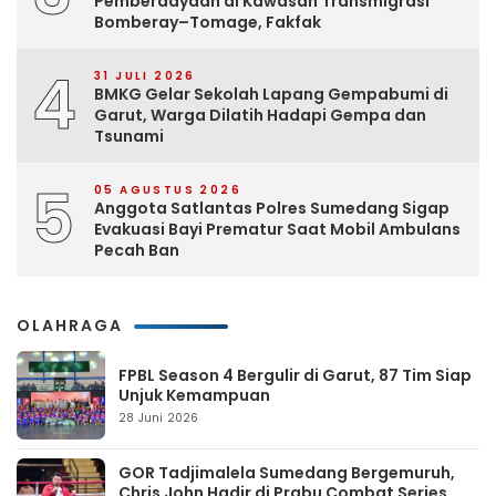
Pemberdayaan di Kawasan Transmigrasi
Bomberay–Tomage, Fakfak
4
31 JULI 2026
BMKG Gelar Sekolah Lapang Gempabumi di
Garut, Warga Dilatih Hadapi Gempa dan
Tsunami
5
05 AGUSTUS 2026
Anggota Satlantas Polres Sumedang Sigap
Evakuasi Bayi Prematur Saat Mobil Ambulans
Pecah Ban
OLAHRAGA
FPBL Season 4 Bergulir di Garut, 87 Tim Siap
Unjuk Kemampuan
28 Juni 2026
GOR Tadjimalela Sumedang Bergemuruh,
Chris John Hadir di Prabu Combat Series