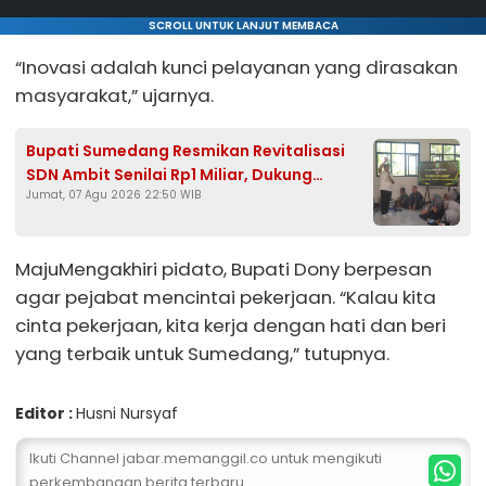
SCROLL UNTUK LANJUT MEMBACA
“Inovasi adalah kunci pelayanan yang dirasakan
masyarakat,” ujarnya.
Bupati Sumedang Resmikan Revitalisasi
SDN Ambit Senilai Rp1 Miliar, Dukung
Jumat, 07 Agu 2026 22:50 WIB
Program Presiden Prabowo
MajuMengakhiri pidato, Bupati Dony berpesan
agar pejabat mencintai pekerjaan. “Kalau kita
cinta pekerjaan, kita kerja dengan hati dan beri
yang terbaik untuk Sumedang,” tutupnya.
Editor :
Husni Nursyaf
Ikuti Channel jabar.memanggil.co untuk mengikuti
perkembangan berita terbaru