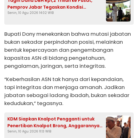
Tagih Dana DBH Rp1,2 Triliun ke Pusat,
Pemprov Jabar Tegaskan Kondisi
Senin, 10 Agu 2026 14:02 WIB
Keuangan Aman
Bupati Dony menekankan bahwa mutasi jabatan
bukan sekadar perpindahan posisi, melainkan
bentuk kepercayaan dan pengembangan
kapasitas ASN di bidang pengetahuan,
pengalaman, jaringan, serta integritas.
“Keberhasilan ASN tak hanya dari kepandaian,
tapi integritas dan menjaga amanah. Jadikan
jabatan sebagai ladang ibadah, bukan sekadar
kedudukan,” tegasnya.
KDM Siapkan Knalpot Pengganti untuk
Penertiban Knalpot Brong, Anggarannya
Senin, 10 Agu 2026 11:13 WIB
dari APBD dan CSR