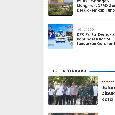
RSUD Limbangan
Mangkrak, DPRD Ga
Desak Pemkab Tunt
dan Operasikan pa
2027
09 Juli 2026
DPC Partai Demokr
Kabupaten Bogor
Luncurkan Gerakan 
Biru Indonesia Asri
Sambut HUT ke-25 P
Demokrat
BERITA TERBARU
PEMER
Jala
Dibuk
Kota