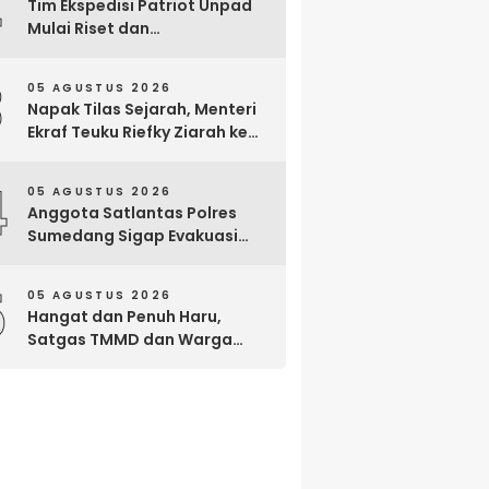
2
Tim Ekspedisi Patriot Unpad
Mulai Riset dan
Pemberdayaan di Kawasan
Transmigrasi Bomberay–
3
05 AGUSTUS 2026
Tomage, Fakfak
Napak Tilas Sejarah, Menteri
Ekraf Teuku Riefky Ziarah ke
Makam Cut Nyak Dien di
Sumedang
4
05 AGUSTUS 2026
Anggota Satlantas Polres
Sumedang Sigap Evakuasi
Bayi Prematur Saat Mobil
Ambulans Pecah Ban
5
05 AGUSTUS 2026
Hangat dan Penuh Haru,
Satgas TMMD dan Warga
Cianjur Gelar Liwetan di Atas
Jalan Beton Baru