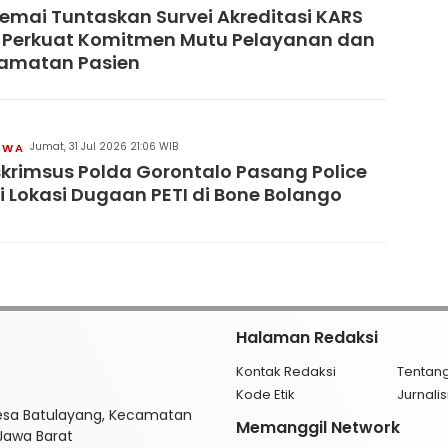
remai Tuntaskan Survei Akreditasi KARS
 Perkuat Komitmen Mutu Pelayanan dan
lamatan Pasien
Jumat, 31 Jul 2026 21:06 WIB
IWA
skrimsus Polda Gorontalo Pasang Police
di Lokasi Dugaan PETI di Bone Bolango
Halaman Redaksi
Kontak Redaksi
Tentan
Kode Etik
Jurnal
esa Batulayang, Kecamatan
Memanggil Network
 Jawa Barat