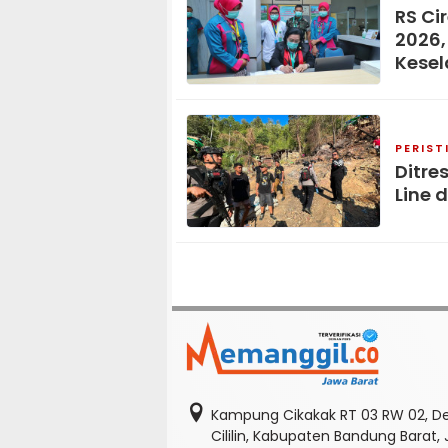
RS Ci
2026,
Kese
PERIST
Ditre
Line 
Kampung Cikakak RT 03 RW 02, D
Cililin, Kabupaten Bandung Barat,