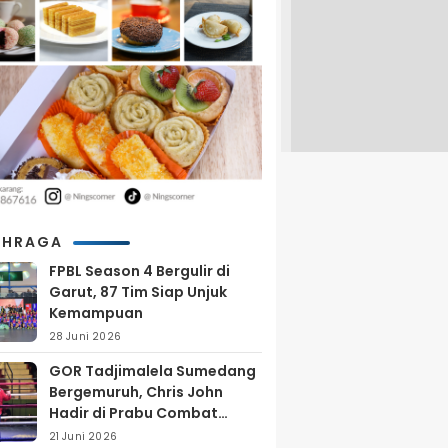
AHRAGA
FPBL Season 4 Bergulir di
Garut, 87 Tim Siap Unjuk
Kemampuan
28 Juni 2026
GOR Tadjimalela Sumedang
Bergemuruh, Chris John
Hadir di Prabu Combat
Series 2026
21 Juni 2026