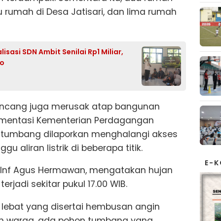
u rumah di Desa Jatisari, dan lima rumah
sasi SDN Ambit Senilai Rp1 Miliar,
wo
kencang juga merusak atap bangunan
rumentasi Kementerian Perdagangan
n tumbang dilaporkan menghalangi akses
 aliran listrik di beberapa titik.
E-
n Inf Agus Hermawan, mengatakan hujan
erjadi sekitar pukul 17.00 WIB.
n lebat yang disertai hembusan angin
ah warga, ada pohon tumbang yang