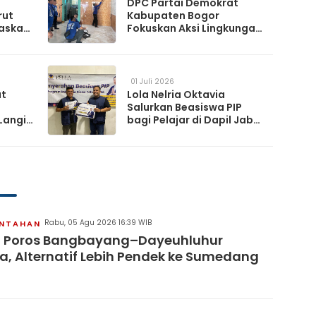
DPC Partai Demokrat
rut
Kabupaten Bogor
askan
Fokuskan Aksi Lingkungan
da
Lewat Gerakan Langit Biru
Indonesia Asri
01 Juli 2026
at
Lola Nelria Oktavia
Salurkan Beasiswa PIP
Langit
bagi Pelajar di Dapil Jabar
XI
artai
Rabu, 05 Agu 2026 16:39 WIB
INTAHAN
n Poros Bangbayang–Dayeuhluhur
a, Alternatif Lebih Pendek ke Sumedang