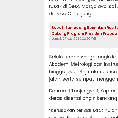
rusak di Desa Margajaya, sat
di Desa Cinanjung.
Bupati Sumedang Resmikan Revitali
Dukung Program Presiden Prabo
Jumat, 07 Agu 2026 22:50 WIB
Selain rumah warga, angin 
Akademi Metrologi dan Inst
hingga jebol. Sejumlah poho
jalan, serta sempat mengganggu
Danramil Tanjungsari, Kapte
deras disertai angin kencang t
“Kerusakan terjadi saat huja
sangat kencang. Selain rum