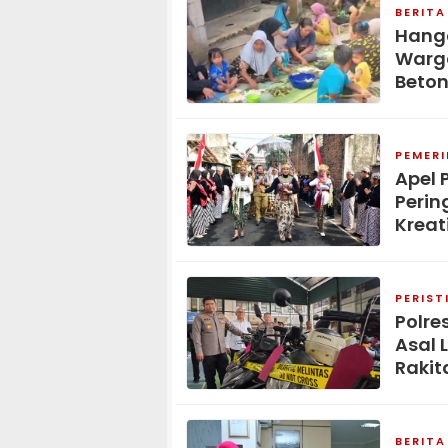
BERITA
Hang
Warga
Beton
PEMER
Apel 
Perin
Kreat
PERIST
Polre
Asal 
Rakit
BERITA