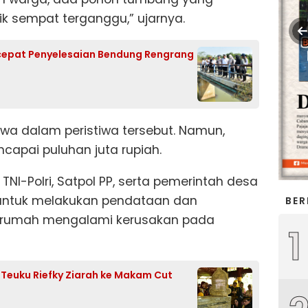
rik sempat terganggu,” ujarnya.
cepat Penyelesaian Bendung Rengrang
jiwa dalam peristiwa tersebut. Namun,
ncapai puluhan juta rupiah.
NI-Polri, Satpol PP, serta pemerintah desa
 untuk melakukan pendataan dan
BER
 rumah mengalami kerusakan pada
1
f Teuku Riefky Ziarah ke Makam Cut