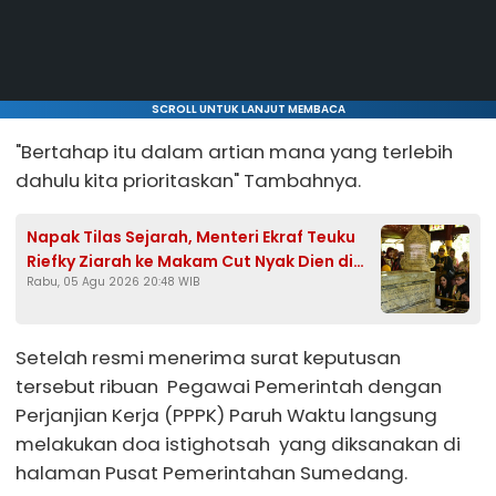
SCROLL UNTUK LANJUT MEMBACA
"Bertahap itu dalam artian mana yang terlebih
dahulu kita prioritaskan" Tambahnya.
Napak Tilas Sejarah, Menteri Ekraf Teuku
Riefky Ziarah ke Makam Cut Nyak Dien di
Rabu, 05 Agu 2026 20:48 WIB
Sumedang
Setelah resmi menerima surat keputusan
tersebut ribuan Pegawai Pemerintah dengan
Perjanjian Kerja (PPPK) Paruh Waktu langsung
melakukan doa istighotsah yang diksanakan di
halaman Pusat Pemerintahan Sumedang.