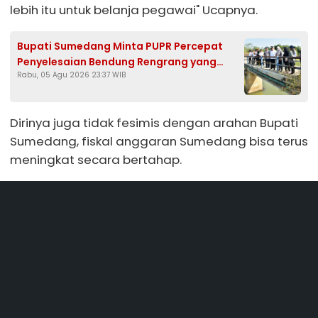
lebih itu untuk belanja pegawai" Ucapnya.
Bupati Sumedang Minta PUPR Percepat
Penyelesaian Bendung Rengrang yang
Rabu, 05 Agu 2026 23:37 WIB
Belum Berfungsi Optimal
Dirinya juga tidak fesimis dengan arahan Bupati
Sumedang, fiskal anggaran Sumedang bisa terus
meningkat secara bertahap.