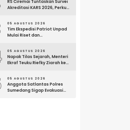
2
RS Ciremai Tuntaskan Survei
Akreditasi KARS 2026, Perkuat
Komitmen Mutu Pelayanan
dan Keselamatan Pasien
3
05 AGUSTUS 2026
Tim Ekspedisi Patriot Unpad
Mulai Riset dan
Pemberdayaan di Kawasan
Transmigrasi Bomberay–
4
05 AGUSTUS 2026
Tomage, Fakfak
Napak Tilas Sejarah, Menteri
Ekraf Teuku Riefky Ziarah ke
Makam Cut Nyak Dien di
Sumedang
5
05 AGUSTUS 2026
Anggota Satlantas Polres
Sumedang Sigap Evakuasi
Bayi Prematur Saat Mobil
Ambulans Pecah Ban