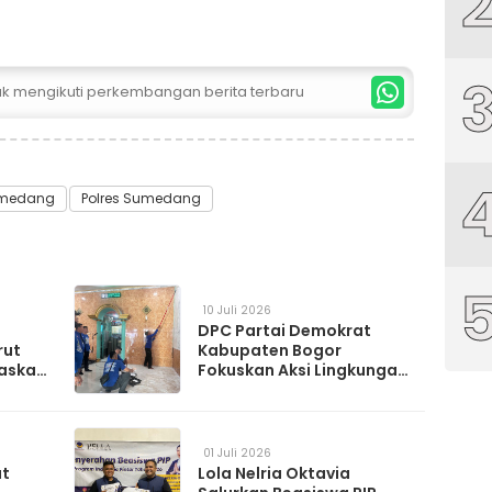
tuk mengikuti perkembangan berita terbaru
medang
Polres Sumedang
10 Juli 2026
DPC Partai Demokrat
rut
Kabupaten Bogor
askan
Fokuskan Aksi Lingkungan
da
Lewat Gerakan Langit Biru
Indonesia Asri
01 Juli 2026
at
Lola Nelria Oktavia