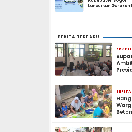
Kabupaten Bogor
Luncurkan Gerakan 
Biru Indonesia Asri
Sambut HUT ke-25 P
Demokrat
BERITA TERBARU
PEMER
Bupat
Ambit
Presi
BERITA
Hang
Warga
Beton