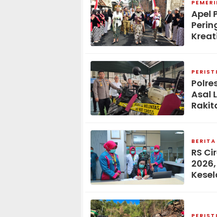
PEMER
Apel 
Perin
Kreat
PERIST
Polre
Asal 
Rakit
BERITA
RS Ci
2026,
Kese
PERIST