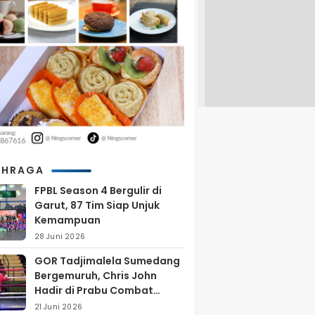
AHRAGA
FPBL Season 4 Bergulir di
Garut, 87 Tim Siap Unjuk
Kemampuan
28 Juni 2026
GOR Tadjimalela Sumedang
Bergemuruh, Chris John
Hadir di Prabu Combat
Series 2026
21 Juni 2026