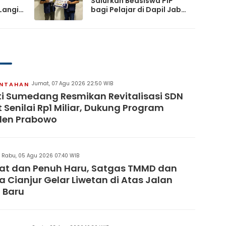
Salurkan Beasiswa PIP
Langit
bagi Pelajar di Dapil Jabar
XI
artai
Jumat, 07 Agu 2026 22:50 WIB
INTAHAN
i Sumedang Resmikan Revitalisasi SDN
 Senilai Rp1 Miliar, Dukung Program
den Prabowo
Rabu, 05 Agu 2026 07:40 WIB
at dan Penuh Haru, Satgas TMMD dan
 Cianjur Gelar Liwetan di Atas Jalan
 Baru