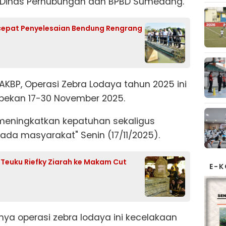
PP, Dinas Perhubungan dan BPBD Sumedang.
cepat Penyelesaian Bendung Rengrang
KBP, Operasi Zebra Lodaya tahun 2025 ini
pekan 17-30 November 2025.
 meningkatkan kepatuhan sekaligus
da masyarakat" Senin (17/11/2025).
f Teuku Riefky Ziarah ke Makam Cut
E-
ya operasi zebra lodaya ini kecelakaan