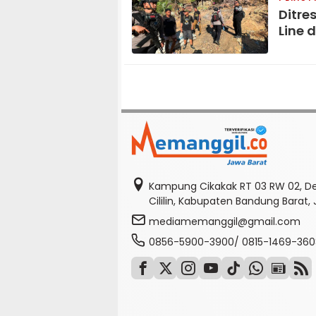
Ditre
Line 
Kampung Cikakak RT 03 RW 02, D
Cililin, Kabupaten Bandung Barat,
mediamemanggil@gmail.com
0856-5900-3900/ 0815-1469-360