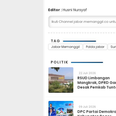
Editor :
Husni Nursyaf
Ikuti Channel jabar.memanggil.co un
TAG
Jabar Memanggil
Polda jabar
Su
POLITIK
22 Juli 2026
RSUD Limbangan
Mangkrak, DPRD Ga
Desak Pemkab Tunt
dan Operasikan pa
2027
09 Juli 2026
DPC Partai Demokr