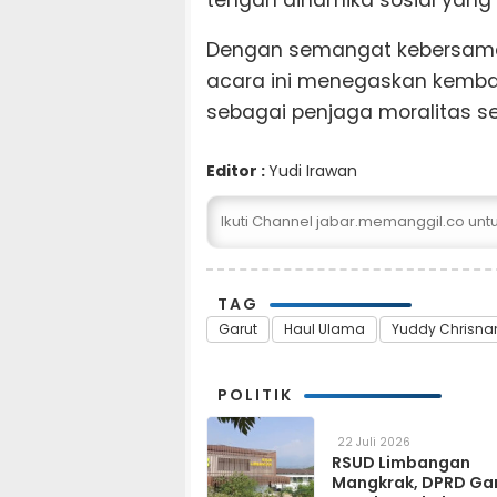
Dengan semangat kebersamaan
acara ini menegaskan kembal
sebagai penjaga moralitas se
Editor :
Yudi Irawan
Ikuti Channel jabar.memanggil.co un
TAG
Garut
Haul Ulama
Yuddy Chrisna
POLITIK
22 Juli 2026
RSUD Limbangan
Mangkrak, DPRD Ga