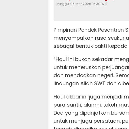
Minggu, 08 Mar 2026 16:30 WIB
Pimpinan Pondok Pesantren 
menyampaikan rasa syukur at
sebagai bentuk bakti kepada 
“Haul ini bukan sekadar men
untuk meneruskan perjuanga
dan mendoakan negeri. Semo
lindungan Allah SWT dan dib
Haul akbar ini juga menjadi
para santri, alumni, tokoh ma
Doa yang dipanjatkan bersa
untuk menjaga persatuan, p
tengah dinamika sosial yang