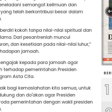
eneladani semangat keilmuan dan
yang telah berkontribusi besar dalam
.
rdiri kokoh tanpa nilai-nilai spiritual dan
ulama. Dari pesantrenlah muncul
n, dan kesetiaan pada nilai-nilai luhur,”
di hadapan jamaah.
n mengajak kepada para jamaah agar
 terhadap pemerintahan Presiden
BER
gram Asta Cita.
1
 baik bagi kemaslahatan kita semua, untuk
dukung dan do'akan agar Presiden
roda pemerintahan dengan wakil presiden
.