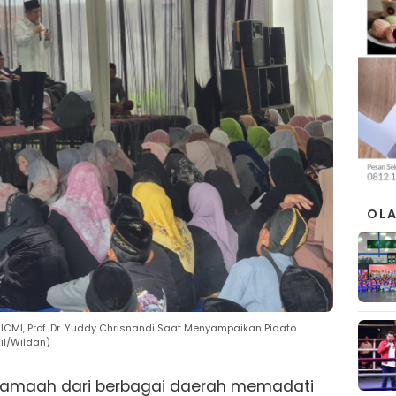
OL
ICMI, Prof. Dr. Yuddy Chrisnandi Saat Menyampaikan Pidato
l/Wildan)
jamaah dari berbagai daerah memadati