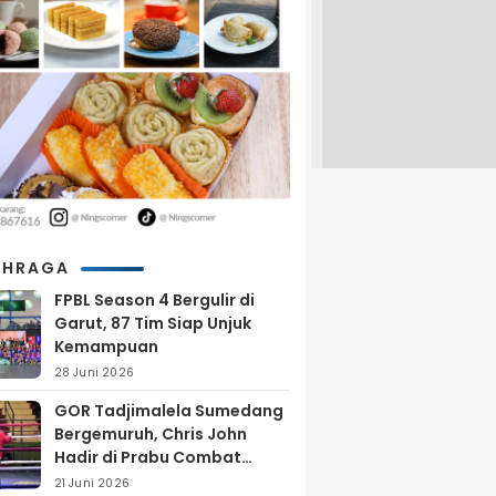
AHRAGA
FPBL Season 4 Bergulir di
Garut, 87 Tim Siap Unjuk
Kemampuan
28 Juni 2026
GOR Tadjimalela Sumedang
Bergemuruh, Chris John
Hadir di Prabu Combat
Series 2026
21 Juni 2026