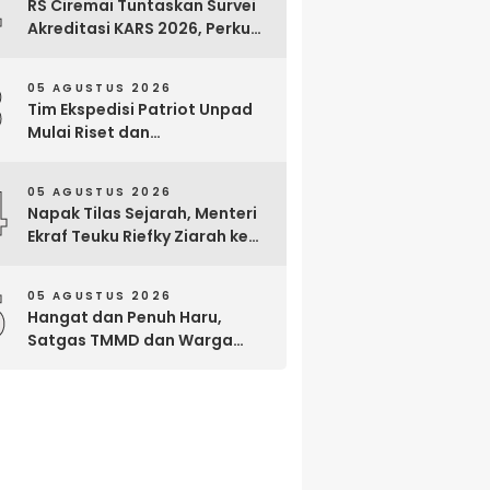
2
RS Ciremai Tuntaskan Survei
Akreditasi KARS 2026, Perkuat
Komitmen Mutu Pelayanan
dan Keselamatan Pasien
3
05 AGUSTUS 2026
Tim Ekspedisi Patriot Unpad
Mulai Riset dan
Pemberdayaan di Kawasan
Transmigrasi Bomberay–
4
05 AGUSTUS 2026
Tomage, Fakfak
Napak Tilas Sejarah, Menteri
Ekraf Teuku Riefky Ziarah ke
Makam Cut Nyak Dien di
Sumedang
5
05 AGUSTUS 2026
Hangat dan Penuh Haru,
Satgas TMMD dan Warga
Cianjur Gelar Liwetan di Atas
Jalan Beton Baru