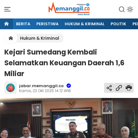
BERITA
PERISTIWA
HUKUM & KRIMINAL
POLITIK
PE
Hukum & Kriminal
Kejari Sumedang Kembali
Selamatkan Keuangan Daerah 1,6
Miliar
jabar.memanggil.co
Kamis, 23 Okt 2025 14:12 WIB