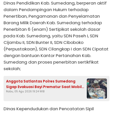
Dinas Pendidikan Kab. Sumedang, berperan aktif
dalam Pendampingan Hukum terhadap
Penertiban, Pengamanan dan Penyelamatan
Barang Milik Daerah Kab. Sumedang terhadap
Penerbitan 6 (enam) Sertipikat sekolah dasar
pada Kab. Sumedang, yaitu SDN Paseh I, SDN
Cijambu II, SDN Bunter II, SDN Ciboboko
(Perpustakaan), SDN Cilangkap I dan SDN Cipatat
dengan bantuan Kantor Pertanahan Kab.
Sumedang dan proses penerbitan sertikfikat
sekolah;
Anggota Satlantas Polres Sumedang
Sigap Evakuasi Bayi Prematur Saat Mobil
Rabu, 05 Agu 2026 19:24 WIB
Ambulans Pecah Ban
Dinas Kependudukan dan Pencatatan Sipil