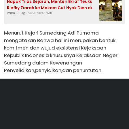
Napak Tilas Sejarah, Menteri Ekraf Teuku
Riefky Ziarah ke Makam Cut Nyak Dien di
Rabu, 05 Agu 2026 20:48 WIB
Sumedang
Menurut Kejari Sumedang Adi Purnama
mengatakan Bahwa hal ini merupakan bentuk
komitmen dan wujud eksistensi Kejaksaan
Republik Indonesia khususnya Kejaksaan Negeri
Sumedang dalam Kewenangan
Penyelidikan,penyidikan,dan penuntutan.