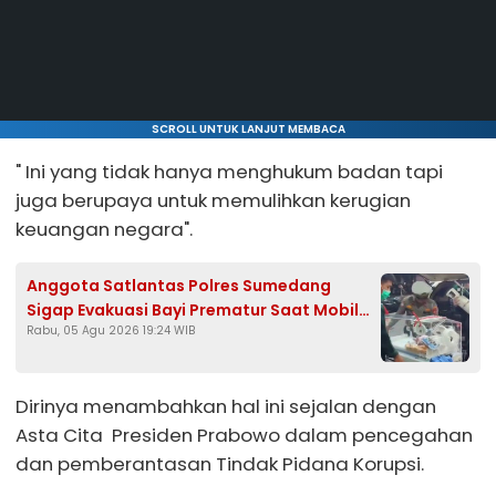
SCROLL UNTUK LANJUT MEMBACA
" Ini yang tidak hanya menghukum badan tapi
juga berupaya untuk memulihkan kerugian
keuangan negara".
Anggota Satlantas Polres Sumedang
Sigap Evakuasi Bayi Prematur Saat Mobil
Rabu, 05 Agu 2026 19:24 WIB
Ambulans Pecah Ban
Dirinya menambahkan hal ini sejalan dengan
Asta Cita Presiden Prabowo dalam pencegahan
dan pemberantasan Tindak Pidana Korupsi.