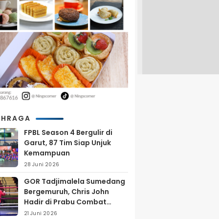
AHRAGA
FPBL Season 4 Bergulir di
Garut, 87 Tim Siap Unjuk
Kemampuan
28 Juni 2026
GOR Tadjimalela Sumedang
Bergemuruh, Chris John
Hadir di Prabu Combat
Series 2026
21 Juni 2026