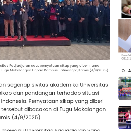
sitas Padjadjaran saat pernyataan sikap yang diberi nama
OL
 Tugu Makalangan Unpad Kampus Jatinangor, Kamis (4/9/2025)
dan segenap sivitas akademika Universitas
ikap dan pandangan terhadap situasi
i Indonesia. Pernyataan sikap yang diberi
ersebut dibacakan di Tugu Makalangan
amis (4/9/2025)
 mewakili Universitas Padjadjaran yang