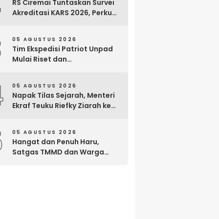
2
RS Ciremai Tuntaskan Survei
Akreditasi KARS 2026, Perkuat
Komitmen Mutu Pelayanan
dan Keselamatan Pasien
3
05 AGUSTUS 2026
Tim Ekspedisi Patriot Unpad
Mulai Riset dan
Pemberdayaan di Kawasan
Transmigrasi Bomberay–
4
05 AGUSTUS 2026
Tomage, Fakfak
Napak Tilas Sejarah, Menteri
Ekraf Teuku Riefky Ziarah ke
Makam Cut Nyak Dien di
Sumedang
5
05 AGUSTUS 2026
Hangat dan Penuh Haru,
Satgas TMMD dan Warga
Cianjur Gelar Liwetan di Atas
Jalan Beton Baru