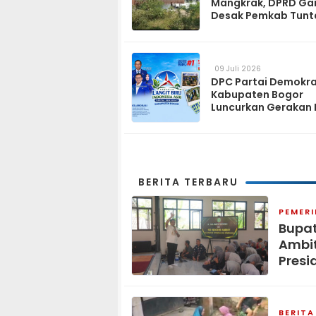
Mangkrak, DPRD Ga
Desak Pemkab Tunt
dan Operasikan pa
2027
09 Juli 2026
DPC Partai Demokr
Kabupaten Bogor
Luncurkan Gerakan 
Biru Indonesia Asri
Sambut HUT ke-25 P
Demokrat
BERITA TERBARU
PEMER
Bupat
Ambit
Presi
BERITA