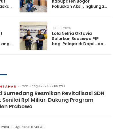
rut
Kabupaten Bogor
askan
Fokuskan Aksi Lingkungan
da
Lewat Gerakan Langit Biru
Indonesia Asri
01 Juli 2026
at
Lola Nelria Oktavia
Salurkan Beasiswa PIP
Langit
bagi Pelajar di Dapil Jabar
XI
artai
Jumat, 07 Agu 2026 22:50 WIB
INTAHAN
i Sumedang Resmikan Revitalisasi SDN
 Senilai Rp1 Miliar, Dukung Program
den Prabowo
Rabu, 05 Agu 2026 07:40 WIB