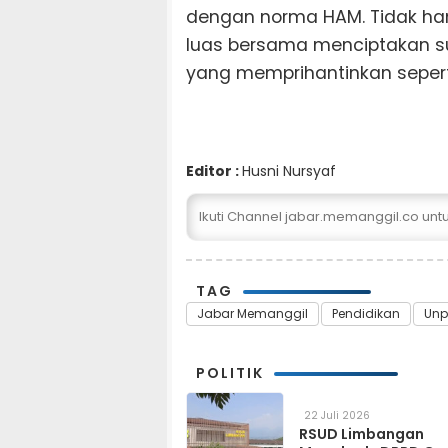
dengan norma HAM. Tidak han
luas bersama menciptakan su
yang memprihantinkan seperti
Editor :
Husni Nursyaf
Ikuti Channel jabar.memanggil.co un
TAG
Jabar Memanggil
Pendidikan
Un
POLITIK
22 Juli 2026
RSUD Limbangan