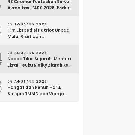
2
RS Ciremai Tuntaskan Survei
Akreditasi KARS 2026, Perkuat
Komitmen Mutu Pelayanan
dan Keselamatan Pasien
3
05 AGUSTUS 2026
Tim Ekspedisi Patriot Unpad
Mulai Riset dan
Pemberdayaan di Kawasan
Transmigrasi Bomberay–
4
05 AGUSTUS 2026
Tomage, Fakfak
Napak Tilas Sejarah, Menteri
Ekraf Teuku Riefky Ziarah ke
Makam Cut Nyak Dien di
Sumedang
5
05 AGUSTUS 2026
Hangat dan Penuh Haru,
Satgas TMMD dan Warga
Cianjur Gelar Liwetan di Atas
Jalan Beton Baru