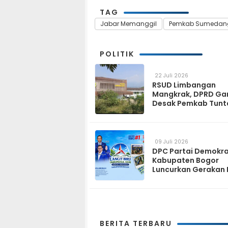
TAG
Jabar Memanggil
Pemkab Sumedan
POLITIK
22 Juli 2026
RSUD Limbangan
Mangkrak, DPRD Ga
Desak Pemkab Tunt
dan Operasikan pa
2027
09 Juli 2026
DPC Partai Demokr
Kabupaten Bogor
Luncurkan Gerakan 
Biru Indonesia Asri
Sambut HUT ke-25 P
Demokrat
BERITA TERBARU