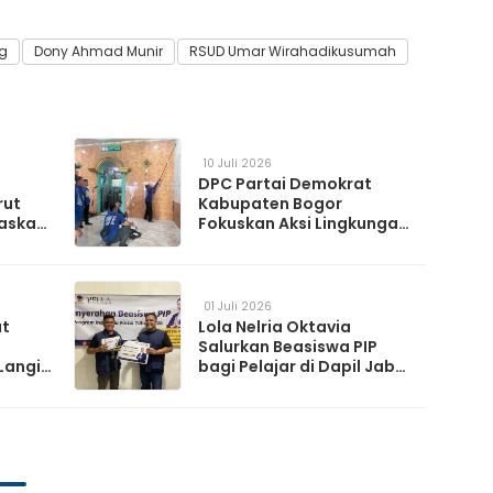
g
Dony Ahmad Munir
RSUD Umar Wirahadikusumah
10 Juli 2026
DPC Partai Demokrat
rut
Kabupaten Bogor
askan
Fokuskan Aksi Lingkungan
da
Lewat Gerakan Langit Biru
Indonesia Asri
01 Juli 2026
at
Lola Nelria Oktavia
Salurkan Beasiswa PIP
Langit
bagi Pelajar di Dapil Jabar
XI
artai