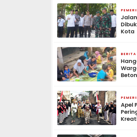
PEMER
Jala
Dibuk
Kota
BERITA
Hang
Warga
Beton
PEMER
Apel 
Perin
Kreat