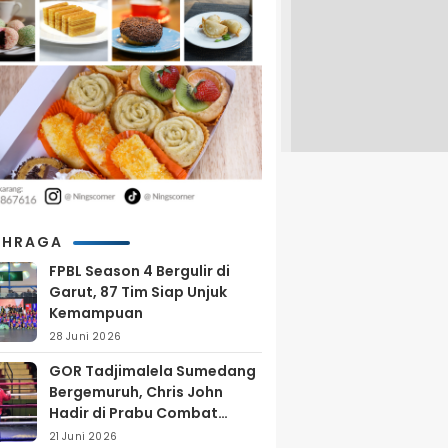
AHRAGA
FPBL Season 4 Bergulir di
Garut, 87 Tim Siap Unjuk
Kemampuan
28 Juni 2026
GOR Tadjimalela Sumedang
Bergemuruh, Chris John
Hadir di Prabu Combat
Series 2026
21 Juni 2026