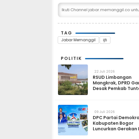
Ikuti Channel jabar.memanggil.co un
TAG
Jabar Memanggil
ijti
POLITIK
22 Juli 2026
RSUD Limbangan
Mangkrak, DPRD Ga
Desak Pemkab Tunt
dan Operasikan pa
2027
09 Juli 2026
DPC Partai Demokr
Kabupaten Bogor
Luncurkan Gerakan 
Biru Indonesia Asri