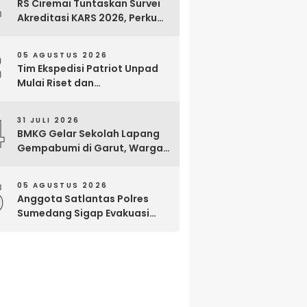
2
RS Ciremai Tuntaskan Survei
Akreditasi KARS 2026, Perkuat
Komitmen Mutu Pelayanan
dan Keselamatan Pasien
3
05 AGUSTUS 2026
Tim Ekspedisi Patriot Unpad
Mulai Riset dan
Pemberdayaan di Kawasan
Transmigrasi Bomberay–
4
31 JULI 2026
Tomage, Fakfak
BMKG Gelar Sekolah Lapang
Gempabumi di Garut, Warga
Dilatih Hadapi Gempa dan
Tsunami
5
05 AGUSTUS 2026
Anggota Satlantas Polres
Sumedang Sigap Evakuasi
Bayi Prematur Saat Mobil
Ambulans Pecah Ban