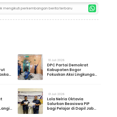
tuk mengikuti perkembangan berita terbaru
10 Juli 2026
DPC Partai Demokrat
rut
Kabupaten Bogor
askan
Fokuskan Aksi Lingkungan
da
Lewat Gerakan Langit Biru
Indonesia Asri
01 Juli 2026
at
Lola Nelria Oktavia
Salurkan Beasiswa PIP
Langit
bagi Pelajar di Dapil Jabar
XI