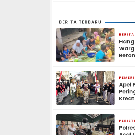
Sambut HUT ke-25 P
Demokrat
BERITA TERBARU
BERITA
Hang
Warga
Beton
PEMER
Apel 
Perin
Kreat
PERIST
Polre
Asal 