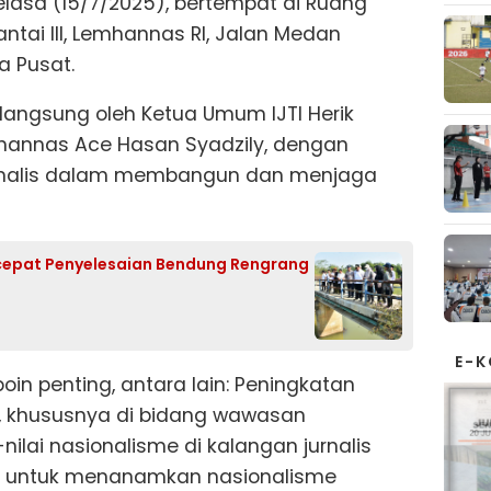
asa (15/7/2025), bertempat di Ruang
antai III, Lemhannas RI, Jalan Medan
a Pusat.
angsung oleh Ketua Umum IJTI Herik
hannas Ace Hasan Syadzily, dengan
urnalis dalam membangun dan menjaga
cepat Penyelesaian Bendung Rengrang
E-
in penting, antara lain: Peningkatan
s, khususnya di bidang wawasan
ilai nasionalisme di kalangan jurnalis
is untuk menanamkan nasionalisme