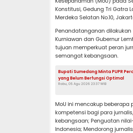
Kesepahaman (MoU) pada Sel
Konstitusi, Gedung Tri Gatra L
Merdeka Selatan No.10, Jakart
Penandatanganan dilakukan l
Kurniawan dan Gubernur Lem
tujuan memperkuat peran j
semangat kebangsaan.
Bupati Sumedang Minta PUPR Per
yang Belum Berfungsi Optimal
Rabu, 05 Agu 2026 23:37 WIB
MoU ini mencakup beberapa po
kompetensi bagi para jurnali
kebangsaan; Penguatan nilai-n
Indonesia; Mendorong jurnal