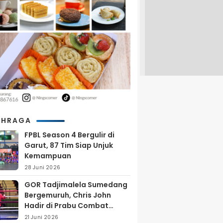
AHRAGA
FPBL Season 4 Bergulir di
Garut, 87 Tim Siap Unjuk
Kemampuan
28 Juni 2026
GOR Tadjimalela Sumedang
Bergemuruh, Chris John
Hadir di Prabu Combat
Series 2026
21 Juni 2026