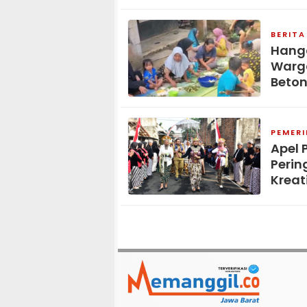
BERITA
Hang
Warga
Beton
PEMER
Apel 
Perin
Kreat