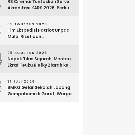
2
RS Ciremai Tuntaskan Survei
Akreditasi KARS 2026, Perkuat
Komitmen Mutu Pelayanan
dan Keselamatan Pasien
3
05 AGUSTUS 2026
Tim Ekspedisi Patriot Unpad
Mulai Riset dan
Pemberdayaan di Kawasan
Transmigrasi Bomberay–
4
05 AGUSTUS 2026
Tomage, Fakfak
Napak Tilas Sejarah, Menteri
Ekraf Teuku Riefky Ziarah ke
Makam Cut Nyak Dien di
Sumedang
5
31 JULI 2026
BMKG Gelar Sekolah Lapang
Gempabumi di Garut, Warga
Dilatih Hadapi Gempa dan
Tsunami