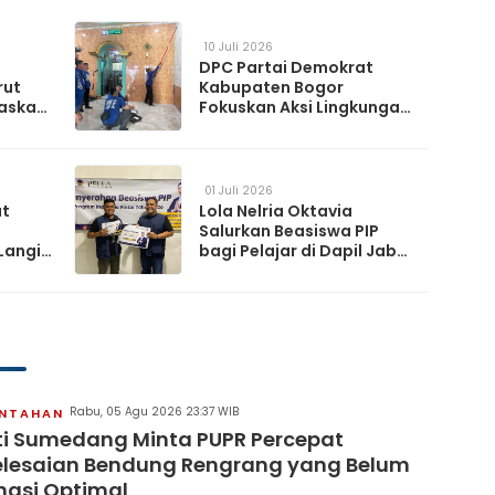
10 Juli 2026
DPC Partai Demokrat
rut
Kabupaten Bogor
askan
Fokuskan Aksi Lingkungan
da
Lewat Gerakan Langit Biru
Indonesia Asri
01 Juli 2026
at
Lola Nelria Oktavia
Salurkan Beasiswa PIP
Langit
bagi Pelajar di Dapil Jabar
XI
artai
Rabu, 05 Agu 2026 23:37 WIB
INTAHAN
i Sumedang Minta PUPR Percepat
lesaian Bendung Rengrang yang Belum
ngsi Optimal