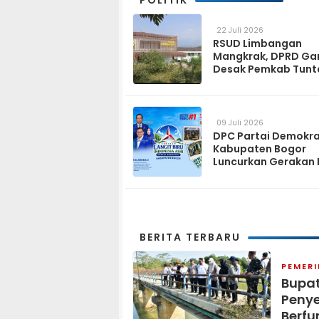
22 Juli 2026
RSUD Limbangan
Mangkrak, DPRD Ga
Desak Pemkab Tunt
dan Operasikan pa
2027
09 Juli 2026
DPC Partai Demokr
Kabupaten Bogor
Luncurkan Gerakan 
Biru Indonesia Asri
Sambut HUT ke-25 P
Demokrat
BERITA TERBARU
PEMER
Bupat
Penye
Berfu