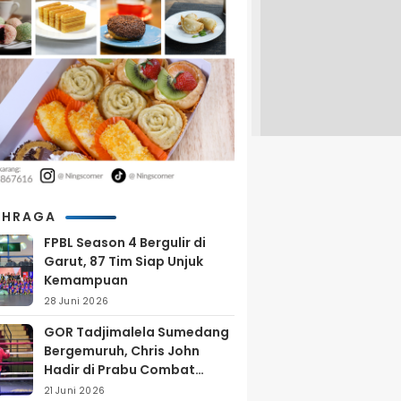
AHRAGA
FPBL Season 4 Bergulir di
Garut, 87 Tim Siap Unjuk
Kemampuan
28 Juni 2026
GOR Tadjimalela Sumedang
Bergemuruh, Chris John
Hadir di Prabu Combat
Series 2026
21 Juni 2026