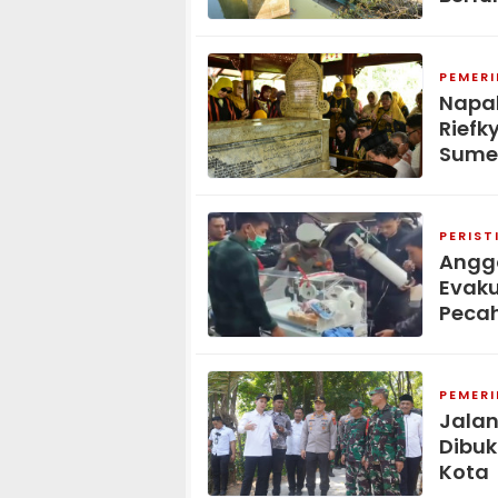
PEMER
Napak
Riefk
Sume
PERIST
Anggo
Evaku
Peca
PEMER
Jala
Dibuk
Kota