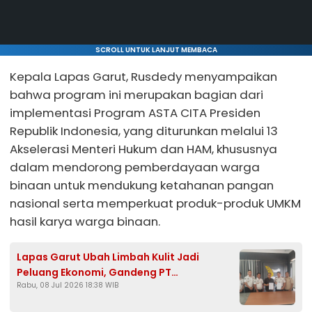
SCROLL UNTUK LANJUT MEMBACA
Kepala Lapas Garut, Rusdedy menyampaikan
bahwa program ini merupakan bagian dari
implementasi Program ASTA CITA Presiden
Republik Indonesia, yang diturunkan melalui 13
Akselerasi Menteri Hukum dan HAM, khususnya
dalam mendorong pemberdayaan warga
binaan untuk mendukung ketahanan pangan
nasional serta memperkuat produk-produk UMKM
hasil karya warga binaan.
Lapas Garut Ubah Limbah Kulit Jadi
Peluang Ekonomi, Gandeng PT
Rabu, 08 Jul 2026 18:38 WIB
Mandraguna Kembangkan Ekonomi
Sirkular