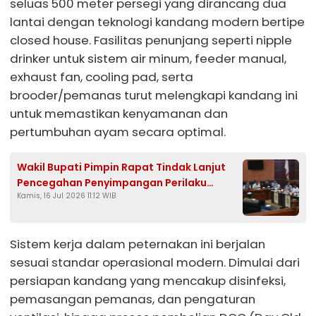
seluas 500 meter persegi yang dirancang dua
lantai dengan teknologi kandang modern bertipe
closed house. Fasilitas penunjang seperti nipple
drinker untuk sistem air minum, feeder manual,
exhaust fan, cooling pad, serta
brooder/pemanas turut melengkapi kandang ini
untuk memastikan kenyamanan dan
pertumbuhan ayam secara optimal.
Wakil Bupati Pimpin Rapat Tindak Lanjut
Pencegahan Penyimpangan Perilaku
Kamis, 16 Jul 2026 11:12 WIB
Seksual di Sumedang
Sistem kerja dalam peternakan ini berjalan
sesuai standar operasional modern. Dimulai dari
persiapan kandang yang mencakup disinfeksi,
pemasangan pemanas, dan pengaturan