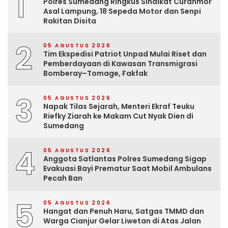
1
Polres Sumedang Ringkus Sindikat Curanmor
Asal Lampung, 18 Sepeda Motor dan Senpi
Rakitan Disita
2
05 AGUSTUS 2026
Tim Ekspedisi Patriot Unpad Mulai Riset dan
Pemberdayaan di Kawasan Transmigrasi
Bomberay–Tomage, Fakfak
3
05 AGUSTUS 2026
Napak Tilas Sejarah, Menteri Ekraf Teuku
Riefky Ziarah ke Makam Cut Nyak Dien di
Sumedang
4
05 AGUSTUS 2026
Anggota Satlantas Polres Sumedang Sigap
Evakuasi Bayi Prematur Saat Mobil Ambulans
Pecah Ban
5
05 AGUSTUS 2026
Hangat dan Penuh Haru, Satgas TMMD dan
Warga Cianjur Gelar Liwetan di Atas Jalan