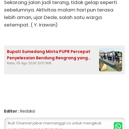
Sekarang jalan jadi terang, tidak gelap seperti
sebelumnya. Aktivitas malam hari pun terasa
lebih aman, ujar Dede, salah satu warga
setempat. ( Y. Irawan)
Bupati Sumedang Minta PUPR Percepat
Penyelesaian Bendung Rengrang yang
Rabu, 05 Agu 2026 23:37 WIB
Belum Berfungsi Optimal
Editor :
Redaksi
Ikuti Channel jabar.memanggil.co untuk mengikuti