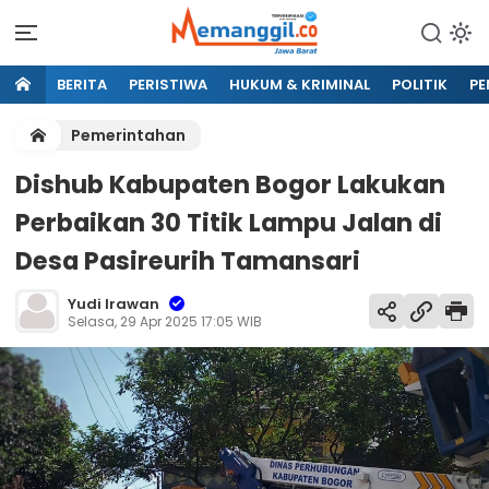
BERITA
PERISTIWA
HUKUM & KRIMINAL
POLITIK
PE
Pemerintahan
Dishub Kabupaten Bogor Lakukan
Perbaikan 30 Titik Lampu Jalan di
Desa Pasireurih Tamansari
Yudi Irawan
Selasa, 29 Apr 2025 17:05 WIB