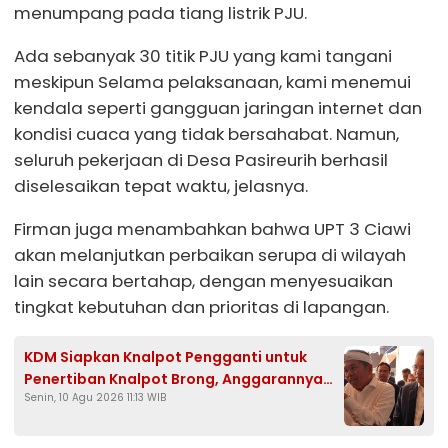
menumpang pada tiang listrik PJU.
Ada sebanyak 30 titik PJU yang kami tangani
meskipun Selama pelaksanaan, kami menemui
kendala seperti gangguan jaringan internet dan
kondisi cuaca yang tidak bersahabat. Namun,
seluruh pekerjaan di Desa Pasireurih berhasil
diselesaikan tepat waktu, jelasnya.
Firman juga menambahkan bahwa UPT 3 Ciawi
akan melanjutkan perbaikan serupa di wilayah
lain secara bertahap, dengan menyesuaikan
tingkat kebutuhan dan prioritas di lapangan.
KDM Siapkan Knalpot Pengganti untuk
Penertiban Knalpot Brong, Anggarannya
Senin, 10 Agu 2026 11:13 WIB
dari APBD dan CSR