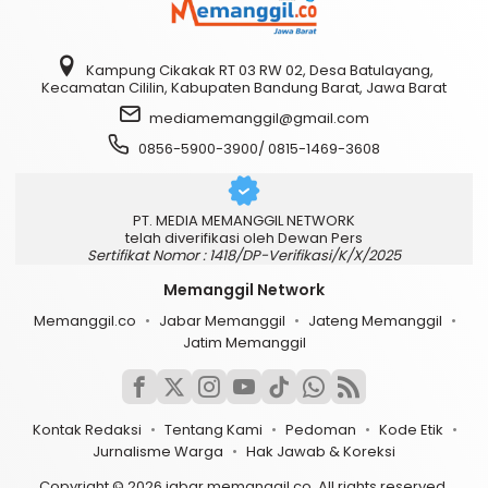
Kampung Cikakak RT 03 RW 02, Desa Batulayang,
Kecamatan Cililin, Kabupaten Bandung Barat, Jawa Barat
mediamemanggil@gmail.com
0856-5900-3900/ 0815-1469-3608
PT. MEDIA MEMANGGIL NETWORK
telah diverifikasi oleh Dewan Pers
Sertifikat Nomor : 1418/DP-Verifikasi/K/X/2025
Memanggil Network
Memanggil.co
Jabar Memanggil
Jateng Memanggil
Jatim Memanggil
Kontak Redaksi
Tentang Kami
Pedoman
Kode Etik
Jurnalisme Warga
Hak Jawab & Koreksi
Copyright © 2026 jabar.memanggil.co. All rights reserved.