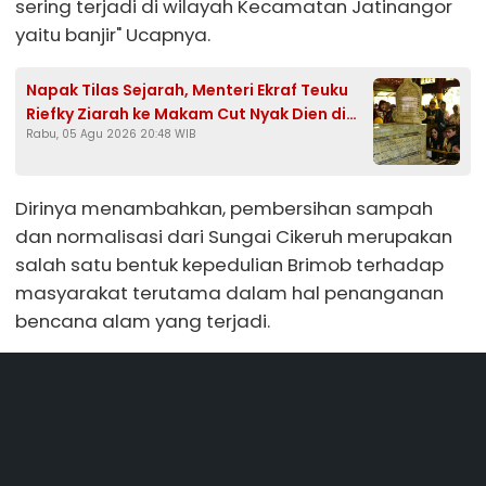
sering terjadi di wilayah Kecamatan Jatinangor
yaitu banjir" Ucapnya.
Napak Tilas Sejarah, Menteri Ekraf Teuku
Riefky Ziarah ke Makam Cut Nyak Dien di
Rabu, 05 Agu 2026 20:48 WIB
Sumedang
Dirinya menambahkan, pembersihan sampah
dan normalisasi dari Sungai Cikeruh merupakan
salah satu bentuk kepedulian Brimob terhadap
masyarakat terutama dalam hal penanganan
bencana alam yang terjadi.