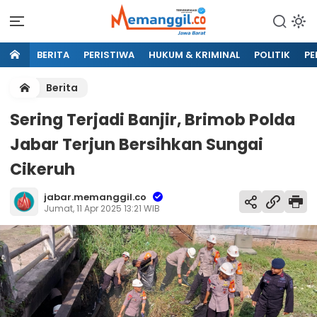
BERITA
PERISTIWA
HUKUM & KRIMINAL
POLITIK
PE
Berita
Sering Terjadi Banjir, Brimob Polda
Jabar Terjun Bersihkan Sungai
Cikeruh
jabar.memanggil.co
Jumat, 11 Apr 2025 13:21 WIB