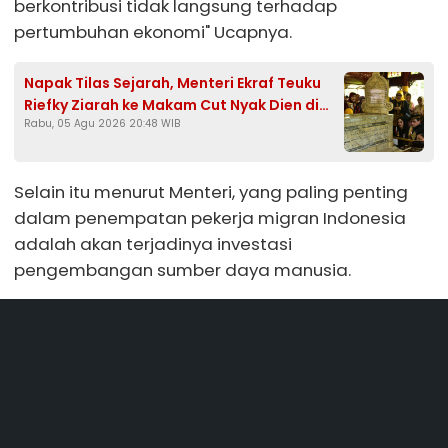
berkontribusi tidak langsung terhadap
pertumbuhan ekonomi" Ucapnya.
Napak Tilas Sejarah, Menteri Ekraf Teuku
Riefky Ziarah ke Makam Cut Nyak Dien di
Rabu, 05 Agu 2026 20:48 WIB
Sumedang
Selain itu menurut Menteri, yang paling penting
dalam penempatan pekerja migran Indonesia
adalah akan terjadinya investasi
pengembangan sumber daya manusia.