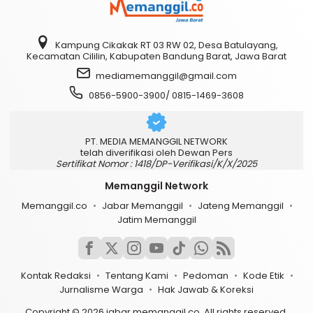
Kampung Cikakak RT 03 RW 02, Desa Batulayang,
Kecamatan Cililin, Kabupaten Bandung Barat, Jawa Barat
mediamemanggil@gmail.com
0856-5900-3900/ 0815-1469-3608
PT. MEDIA MEMANGGIL NETWORK
telah diverifikasi oleh Dewan Pers
Sertifikat Nomor : 1418/DP-Verifikasi/K/X/2025
Memanggil Network
Memanggil.co
Jabar Memanggil
Jateng Memanggil
Jatim Memanggil
Kontak Redaksi
Tentang Kami
Pedoman
Kode Etik
Jurnalisme Warga
Hak Jawab & Koreksi
Copyright © 2026 jabar.memanggil.co. All rights reserved.