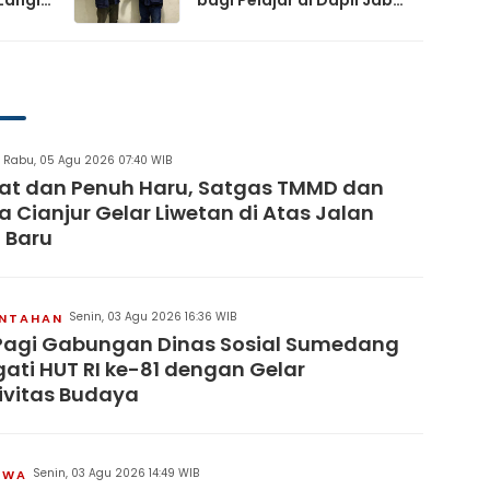
Langit
bagi Pelajar di Dapil Jabar
XI
artai
Rabu, 05 Agu 2026 07:40 WIB
at dan Penuh Haru, Satgas TMMD dan
 Cianjur Gelar Liwetan di Atas Jalan
 Baru
Senin, 03 Agu 2026 16:36 WIB
INTAHAN
Pagi Gabungan Dinas Sosial Sumedang
gati HUT RI ke-81 dengan Gelar
ivitas Budaya
Senin, 03 Agu 2026 14:49 WIB
IWA