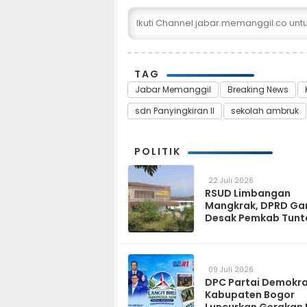
Ikuti Channel jabar.memanggil.co un
TAG
Jabar Memanggil
Breaking News
sdn Panyingkiran II
sekolah ambruk
POLITIK
22 Juli 2026
RSUD Limbangan
Mangkrak, DPRD Ga
Desak Pemkab Tunt
dan Operasikan pa
2027
09 Juli 2026
DPC Partai Demokr
Kabupaten Bogor