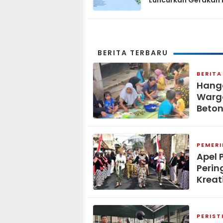
Luncurkan Gerakan 
Biru Indonesia Asri
Sambut HUT ke-25 P
Demokrat
BERITA TERBARU
BERITA
Hang
Warga
Beton
PEMER
Apel 
Perin
Kreat
PERIST