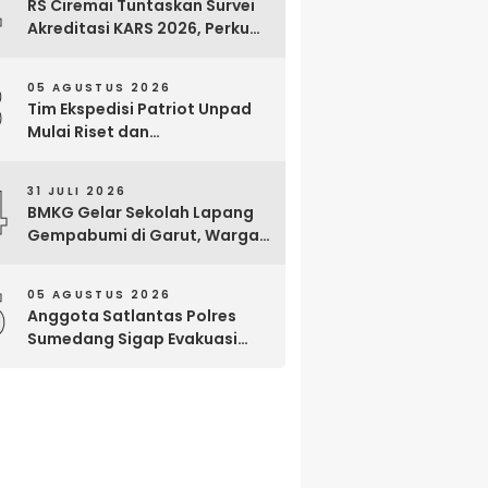
2
RS Ciremai Tuntaskan Survei
Akreditasi KARS 2026, Perkuat
Komitmen Mutu Pelayanan
dan Keselamatan Pasien
3
05 AGUSTUS 2026
Tim Ekspedisi Patriot Unpad
Mulai Riset dan
Pemberdayaan di Kawasan
Transmigrasi Bomberay–
4
31 JULI 2026
Tomage, Fakfak
BMKG Gelar Sekolah Lapang
Gempabumi di Garut, Warga
Dilatih Hadapi Gempa dan
Tsunami
5
05 AGUSTUS 2026
Anggota Satlantas Polres
Sumedang Sigap Evakuasi
Bayi Prematur Saat Mobil
Ambulans Pecah Ban