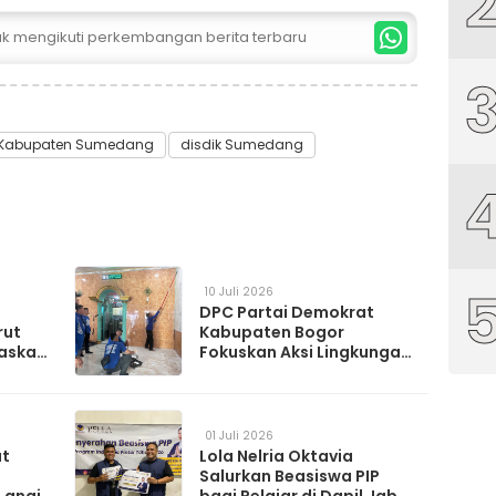
tuk mengikuti perkembangan berita terbaru
Kabupaten Sumedang
disdik Sumedang
10 Juli 2026
DPC Partai Demokrat
rut
Kabupaten Bogor
askan
Fokuskan Aksi Lingkungan
da
Lewat Gerakan Langit Biru
Indonesia Asri
01 Juli 2026
at
Lola Nelria Oktavia
Salurkan Beasiswa PIP