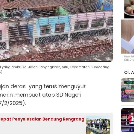
n II yang ambruka. Jalan Panyingkiran, Situ, Kecamatan Sumedang
5)
OL
ujan deras yang terus menguyur
arin membuat atap SD Negeri
17/2/2025).
cepat Penyelesaian Bendung Rengrang