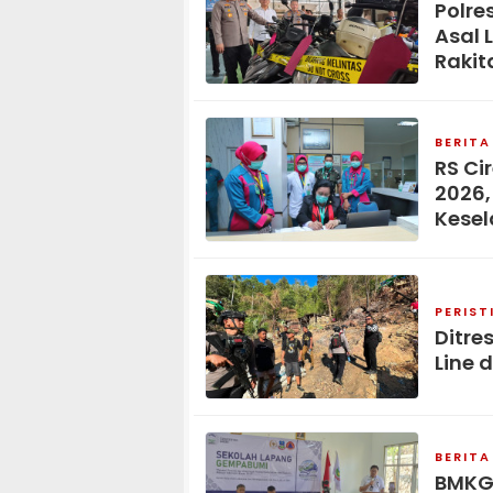
Polre
Asal 
Rakit
BERITA
RS Ci
2026,
Kese
PERIST
Ditre
Line 
BERITA
BMKG