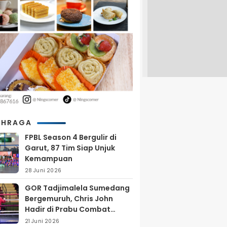
AHRAGA
FPBL Season 4 Bergulir di
Garut, 87 Tim Siap Unjuk
Kemampuan
28 Juni 2026
GOR Tadjimalela Sumedang
Bergemuruh, Chris John
Hadir di Prabu Combat
Series 2026
21 Juni 2026