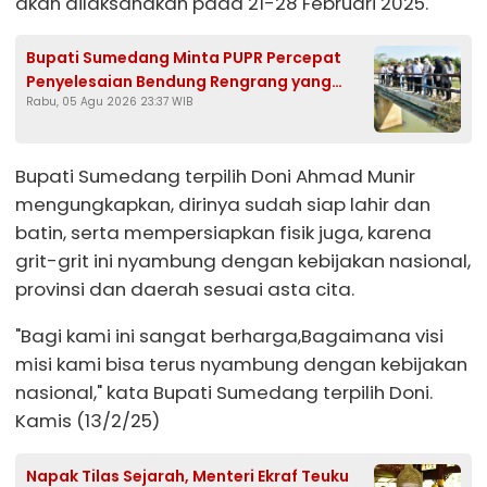
akan dilaksanakan pada 21-28 Februari 2025.
Bupati Sumedang Minta PUPR Percepat
Penyelesaian Bendung Rengrang yang
Rabu, 05 Agu 2026 23:37 WIB
Belum Berfungsi Optimal
Bupati Sumedang terpilih Doni Ahmad Munir
mengungkapkan, dirinya sudah siap lahir dan
batin, serta mempersiapkan fisik juga, karena
grit-grit ini nyambung dengan kebijakan nasional,
provinsi dan daerah sesuai asta cita.
"Bagi kami ini sangat berharga,Bagaimana visi
misi kami bisa terus nyambung dengan kebijakan
nasional," kata Bupati Sumedang terpilih Doni.
Kamis (13/2/25)
Napak Tilas Sejarah, Menteri Ekraf Teuku