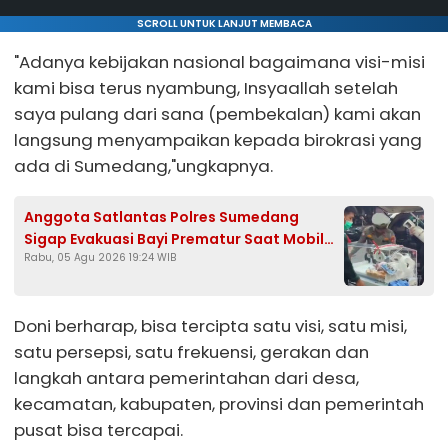
SCROLL UNTUK LANJUT MEMBACA
"Adanya kebijakan nasional bagaimana visi-misi
kami bisa terus nyambung, Insyaallah setelah
saya pulang dari sana (pembekalan) kami akan
langsung menyampaikan kepada birokrasi yang
ada di Sumedang,"ungkapnya.
Anggota Satlantas Polres Sumedang
Sigap Evakuasi Bayi Prematur Saat Mobil
Rabu, 05 Agu 2026 19:24 WIB
Ambulans Pecah Ban
Doni berharap, bisa tercipta satu visi, satu misi,
satu persepsi, satu frekuensi, gerakan dan
langkah antara pemerintahan dari desa,
kecamatan, kabupaten, provinsi dan pemerintah
pusat bisa tercapai.