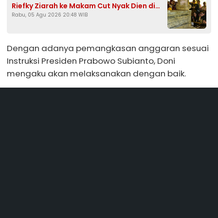
Riefky Ziarah ke Makam Cut Nyak Dien di
Rabu, 05 Agu 2026 20:48 WIB
Sumedang
Dengan adanya pemangkasan anggaran sesuai
Instruksi Presiden Prabowo Subianto, Doni
mengaku akan melaksanakan dengan baik.