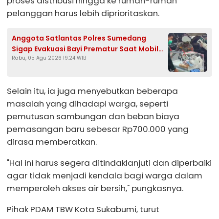
proses distribusi hingga ke rumah-rumah
pelanggan harus lebih diprioritaskan.
Anggota Satlantas Polres Sumedang
Sigap Evakuasi Bayi Prematur Saat Mobil
Rabu, 05 Agu 2026 19:24 WIB
Ambulans Pecah Ban
Selain itu, ia juga menyebutkan beberapa
masalah yang dihadapi warga, seperti
pemutusan sambungan dan beban biaya
pemasangan baru sebesar Rp700.000 yang
dirasa memberatkan.
"Hal ini harus segera ditindaklanjuti dan diperbaiki
agar tidak menjadi kendala bagi warga dalam
memperoleh akses air bersih," pungkasnya.
Pihak PDAM TBW Kota Sukabumi, turut