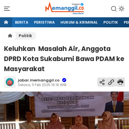
BERITA
PERISTIWA
HUKUM & KRIMINAL
POLITIK
PE
Politik
Keluhkan Masalah Air, Anggota
DPRD Kota Sukabumi Bawa PDAM ke
Masyarakat
jabar.memanggil.co
Selasa, 11 Feb 2025 19:19 WIB