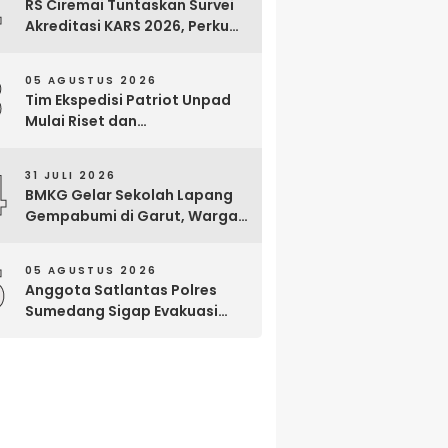
2
RS Ciremai Tuntaskan Survei
Akreditasi KARS 2026, Perkuat
Komitmen Mutu Pelayanan
dan Keselamatan Pasien
3
05 AGUSTUS 2026
Tim Ekspedisi Patriot Unpad
Mulai Riset dan
Pemberdayaan di Kawasan
Transmigrasi Bomberay–
4
31 JULI 2026
Tomage, Fakfak
BMKG Gelar Sekolah Lapang
Gempabumi di Garut, Warga
Dilatih Hadapi Gempa dan
Tsunami
5
05 AGUSTUS 2026
Anggota Satlantas Polres
Sumedang Sigap Evakuasi
Bayi Prematur Saat Mobil
Ambulans Pecah Ban