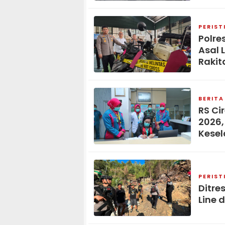
PERIST
Polre
Asal 
Rakit
BERITA
RS Ci
2026,
Kese
PERIST
Ditre
Line 