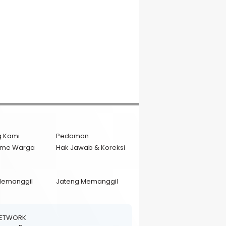
g Kami
Pedoman
isme Warga
Hak Jawab & Koreksi
Memanggil
Jateng Memanggil
NETWORK