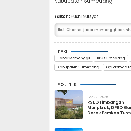
Kabupaten Sumedang.
Editor :
Husni Nursyaf
Ikuti Channel jabar.memanggil.co un
TAG
Jabar Memanggil
KPU Sumedang
Kabupaten Sumedang
Ogi ahmad fa
POLITIK
22 Juli 2026
RSUD Limbangan
Mangkrak, DPRD Ga
Desak Pemkab Tunt
dan Operasikan pa
2027