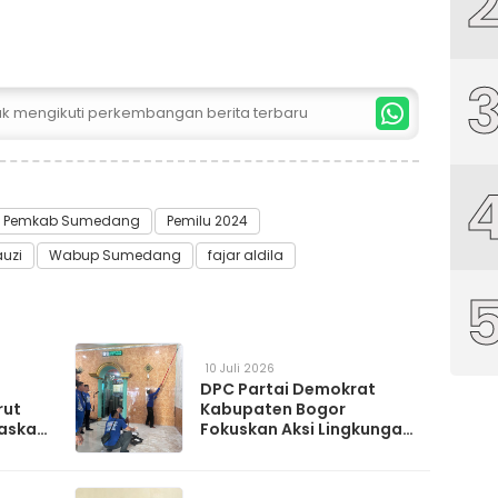
tuk mengikuti perkembangan berita terbaru
Pemkab Sumedang
Pemilu 2024
uzi
Wabup Sumedang
fajar aldila
10 Juli 2026
DPC Partai Demokrat
rut
Kabupaten Bogor
askan
Fokuskan Aksi Lingkungan
da
Lewat Gerakan Langit Biru
Indonesia Asri