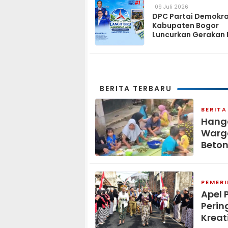
09 Juli 2026
DPC Partai Demokr
Kabupaten Bogor
Luncurkan Gerakan 
Biru Indonesia Asri
Sambut HUT ke-25 P
Demokrat
BERITA TERBARU
BERITA
Hang
Warga
Beton
PEMER
Apel 
Perin
Kreat