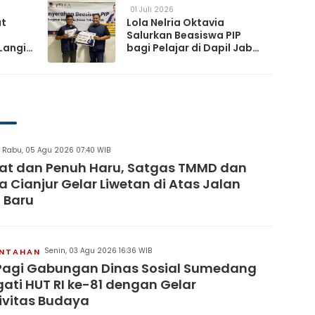
01 Juli 2026
at
Lola Nelria Oktavia
Salurkan Beasiswa PIP
Langit
bagi Pelajar di Dapil Jabar
XI
artai
Rabu, 05 Agu 2026 07:40 WIB
at dan Penuh Haru, Satgas TMMD dan
 Cianjur Gelar Liwetan di Atas Jalan
 Baru
Senin, 03 Agu 2026 16:36 WIB
INTAHAN
Pagi Gabungan Dinas Sosial Sumedang
gati HUT RI ke-81 dengan Gelar
ivitas Budaya