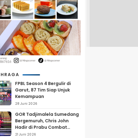
AHRAGA
FPBL Season 4 Bergulir di
Garut, 87 Tim Siap Unjuk
Kemampuan
28 Juni 2026
GOR Tadjimalela Sumedang
Bergemuruh, Chris John
Hadir di Prabu Combat
Series 2026
21 Juni 2026