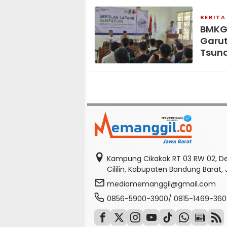
BERITA
BMKG
Garut
Tsun
Kampung Cikakak RT 03 RW 02, D
Cililin, Kabupaten Bandung Barat,
mediamemanggil@gmail.com
0856-5900-3900/ 0815-1469-360