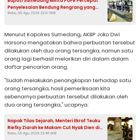
Bupati Sumedang Minta PUPR Percepat
Penyelesaian Bendung Rengrang yang
Rabu, 05 Agu 2026 23:37 WIB
Belum Berfungsi Optimal
Menurut Kapolres Sumedang, AKBP Joko Dwi
Harsono mengatakan bahwa perbuatan tersebut
dilakukan oleh dua orang tersangka, namun satu
orang lagi berhasil melarikan diri dalam dalam
daftar pencarian orang.
"Sudah melakukan penangkapan terhadap satu
orang tersangka, hasil pemeriksaan kita
sebenarnya perbuatan tersebut dilakukan oleh
dua orang tersangka," ucapnya.
Napak Tilas Sejarah, Menteri Ekraf Teuku
Riefky Ziarah ke Makam Cut Nyak Dien di
Rabu, 05 Agu 2026 20:48 WIB
Sumedang